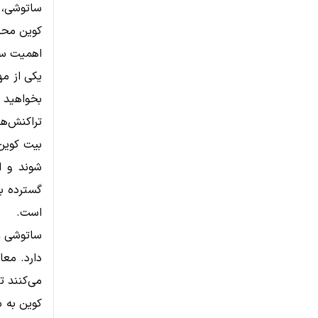
ساتوشی، ا
کوین محد
اهمیت سا
یکی از مه
بخواهید 
تراکنش‌ه
بیت کوین
شوند و ا
گسترده ب
است.
ساتوشی عل
دارد. معا
می‌کنند ت
کوین به س