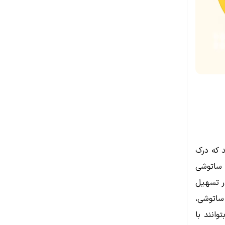
د که درک
، ساتوشی
ر تسهیل
 ساتوشی،
وانند با