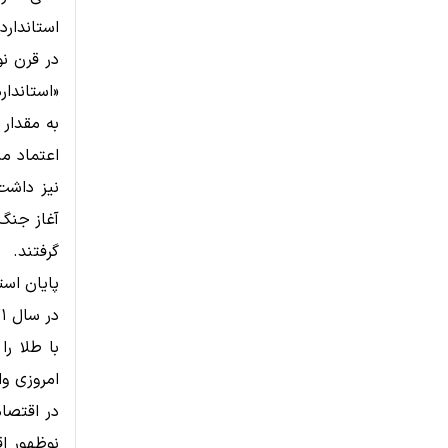
استاندارد
در قرن نو
«استاندار
به مقدار 
اعتماد می
نیز داشت،
آغاز جنگ‌
گرفتند.
پایان است
با طلا را
امروزی وا
در اقتصاد
نوظهور اق