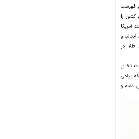
درنشین فهرست
کشور را
د آمریکا
یتالیا و
 طلا در
ت ذخایر
که پیامی
 داده و