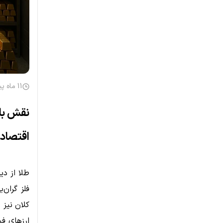
11 ماه پیش
نقش بان
اقتصاد
طلا از دی
فلز گران‌
کلان نیز 
ارزهای فی