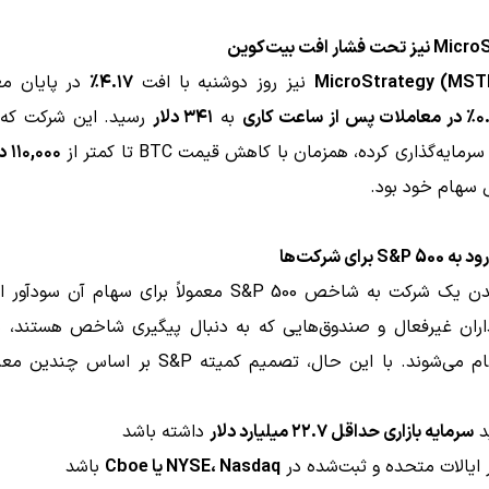
 فشار افت بیت‌کوین
MicroStrategy (MST
نیز روز دوشنبه با افت
۴.۱۷٪
در پایان مع
 پس از ساعت کاری
به
۳۴۱ دلار
رسید. این شرکت که 
مایه‌گذاری کرده، همزمان با کاهش قیمت BTC تا کمتر از
۱۱۰,۰۰۰ دلار
 سهام خود بود.
 برای شرکت‌ها
اضافه شدن یک شرکت به شاخص S&P 500 معمولاً برای سهام آن س
ذاران غیرفعال و صندوق‌هایی که به دنبال پیگیری شاخص هستند، م
خرید سهام می‌شوند. با این حال، تصمیم کمیته S&P بر اس
د
سرمایه بازاری حداقل ۲۲.۷ میلیارد دلار
داشته باشد
ایالات متحده و ثبت‌شده در
NYSE، Nasdaq یا Cboe
باشد