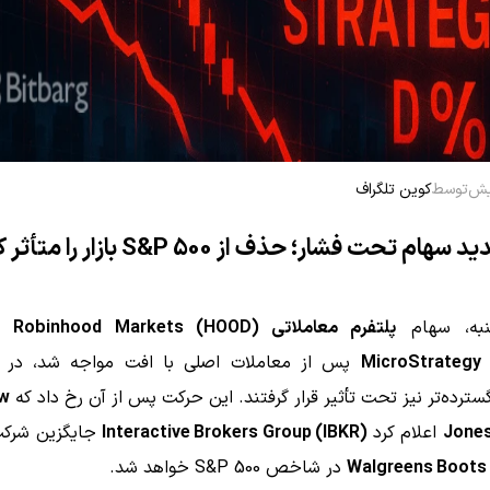
توسط
کوین تلگراف
ام تحت فشار؛ حذف از S&P 500 بازار را متأثر کرد
نبه، سهام
پلتفرم معاملاتی Robinhood Markets (HOOD)
و 
MicroStrategy
پس از معاملات اصلی با افت مواجه شد، در ح
گسترده‌تر نیز تحت تأثیر قرار گرفتند. این حرکت پس از آن رخ داد که
w
Jones
اعلام کرد
Interactive Brokers Group (IBKR)
جایگزین شرکت
Walgreens Boots 
در شاخص S&P 500 خواهد شد.