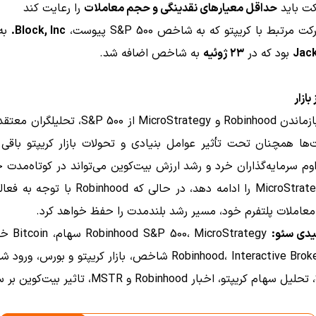
ت باید
حداقل معیارهای نقدینگی و حجم معاملات
را رعایت کند
مرتبط با کریپتو که به شاخص S&P 500 پیوست،
Block, Inc.
به
Jac
بود که در
۲۳ ژوئیه
به شاخص اضافه شد.
بازار
با وجود بازماندن Robinhood و MicroStrategy از P 500
ها همچنان تحت تأثیر عوامل بنیادی و تحولات بازار کریپتو باقی 
وم سرمایه‌گذاران خرد و رشد ارزش بیت‌کوین می‌تواند در کوتاه‌مدت 
سهام MicroStrategy را ادامه دهد، در حالی که inhood
 معاملات پلتفرم خود، مسیر رشد بلندمدت را حفظ خواهد کرد.
یدی سئو:
 MicroStrategy
سهام Robinhood، Interactive Brokers شاخص، بازار کریپتو و بورس، 
.