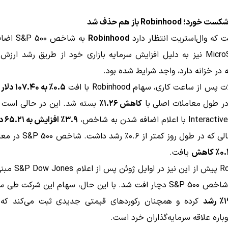
د؛ Robinhood باز هم حذف شد
 که وال‌استریت انتظار دارد
Robinhood
به شاخص 00
 بازاری خود از طریق رشد ارزش
 در خزانه دارد، واجد شرایط شده بود.
س از ساعت کاری، سهام Robinhood با افت
۰.۵٪ به ۱۰۷.۴۰ دلار
ر
در طول معاملات اصلی با
کاهش ۱.۲۶٪
بسته شد. این در حالی است 
ا اعلام اضافه شدن به شاخص،
۳.۹٪ افزایش به ۶۵.۲۱ دلار
کرد، در حالی که در طول روز کمتر از
۰ کاهش
یافت.
Robinhood پیش از این نیز 
تغییر در شاخص S&P 500 دچار افت شد. با این حال، سهام این شرکت ط
شد
کرده و همچنان رکوردهای قیمتی جدیدی ثبت می‌کند که 
باره علاقه سرمایه‌گذاران خرد است.