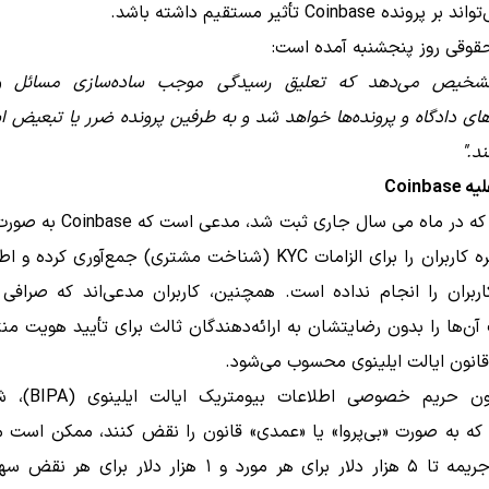
نده Coinbase تأثیر مستقیم داشته باشد.
قوقی روز پنجشنبه آمده است:
 تشخیص می‌دهد که تعلیق رسیدگی موجب ساده‌سازی مسائل 
ای دادگاه و پرونده‌ها خواهد شد و به طرفین پرونده ضرر یا تبعیض ا
ند."
Coinba
پرونده‌ای که در ماه می سال جاری ثبت ش
اثرات چهره کاربران را برای الزامات KYC (شناخت مشتری) جمع‌آوری کرد
اربران را انجام نداده است. همچنین، کاربران مدعی‌اند که صرافی
آن‌ها را بدون رضایتشان به ارائه‌دهندگان ثالث برای تأیید هویت من
انون ایالت ایلینوی محسوب می‌شود.
طبق قانون حریم خصوصی ا
 به صورت «بی‌پروا» یا «عمدی» قانون را نقض کنند، ممکن است 
پرداخت جریمه تا ۵ هزار دلار برای هر مورد و ۱ هزار دلار برای ه