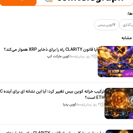
ا:
_گذاری
#کوین_بیس
 مشابه
آیا قانون CLARITY راه را برای ذخایر XRP هموار می‌کند؟
4 روز پیش
توسط
کوین مارکت کپ
گذاری
ETH است؟
4 روز پیش
توسط
کوین پدیا