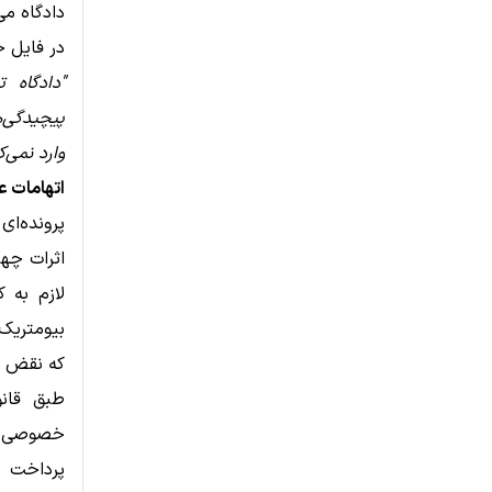
دادگاه می‌تواند بر پرو
در فایل ح
"دادگاه
پیچیدگی‌ه
وارد نمی‌ک
اتهامات علیه se
لازم به ک
بیومتریک 
که نقض ق
خصوصی که