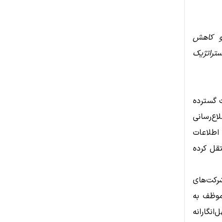
و کاهش
ستراتژیک
د، مدعی است که Coinbase به صورت گسترده
ه و اطلاع‌رسانی
 اطلاعات
تقل کرده
طلاعات بیومتریک ایالت ایلینوی (BIPA)، شرکت‌های
موظف به
ر نقض سهل‌انگارانه