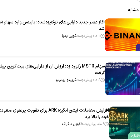
 مشابه
آغاز عصر جدید دارایی‌های توکنیزه‌شده؛ بایننس وارد سهام آمر
شد
2 ماه پیش
توسط
کوین پدیا
سهام MSTR رکورد زد؛ ارزش آن از دارایی‌های بیت‌کوین پی
گرفت
8 ماه پیش
توسط
کریپتو پوتیتو
افزایش معاملات آپشن انگیزه ARK برای تقویت پرتفوی صعو
خود را بالا برد
9 ماه پیش
توسط
کوین تلگراف
‌گذاری