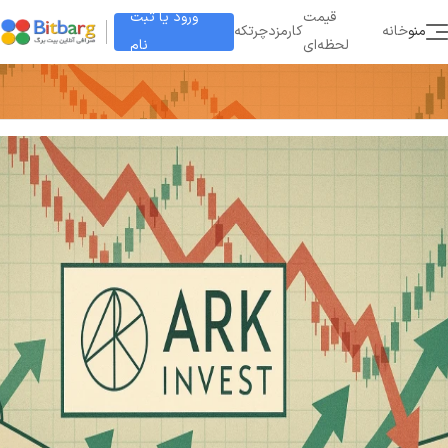
ورود یا ثبت
قیمت
منو
خانه
کارمزد
چرتکه
نام
لحظه‌ای