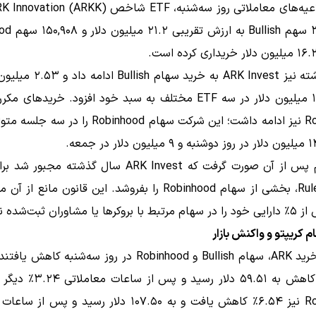
۳۵۶,۳۴۶ سهم lish
هفته گذشته نیز ARK Invest به خرید س
Robinhood نیز ادامه داشت؛ این شرکت سهام Robinhood را 
این اقدام پس از آن صورت گرفت که ARK Invest سال گذشته مج
Rule 12d3-1، بخشی از سهام Robinhood را بفروشد. این قانون مانع 
 کریپتو و واکنش بازار
با ۶.۰۹٪ کاهش به ۵۹.۵۱ دلار رسید و
Robinhood نیز ۶.۵۴٪ کاهش یافت و به ۱۰۷.۵۰ دلار رسید و پس