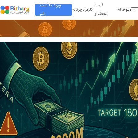
ورود یا ثبت
قیمت
منو
خانه
کارمزد
چرتکه
نام
لحظه‌ای