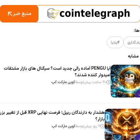
منبع خبر
ا:
ه_گذاری
#پنترا
 مشابه
آیا PENGU آماده رالی جدید است؟ سیگنال‌ های بازار مشتقات
امیدوار کننده شدند؟
20 ساعت پیش
توسط
کوین مارکت کپ
هشدار به دارندگان ریپل؛ فرصت نهایی XRP قبل از تغیی
بازار؟
7 روز پیش
توسط
کوین مارکت کپ