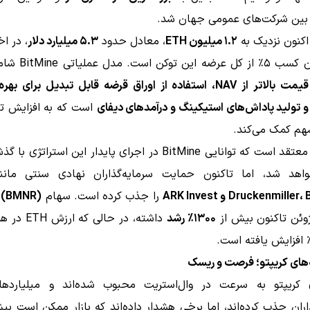
ر بین شرکت‌های عمومی جهان شد.
۱.۲ میلیون ETH
، معادل حدود
۵.۳ میلیارد دلار
، در اخ
ن است. مدل عملیاتی BitMine شامل
سهام به قیمت بالاتر از NAV، استفاده از اوراق قرضه قابل تبدیل برای به
و تولید پاداش‌های استیکینگ و درآمدهای دیفای
است که به افزایش تو
سهم کمک می‌کند.
Pantera معتقد است که توانایی BitMine در اجرای پایدار این استرات
اهد شد، اما تاکنون حمایت سرمایه‌گذاران نهادی سنتی مان
Druckenmiller و ARK Invest
را جذب کرده است. سهام
e (BMNR)
ژوئن تاکنون بیش از
۱۳۰۰٪ رشد
داشته، در حالی 
نه‌های کریپتو؛ فرصت و ریسک
ی کریپتو به سرعت در وال‌استریت محبوب شده‌اند و میلیاردها 
اران جذب کرده‌اند، اما برخی هشدار داده‌اند که بازار ممکن است ب