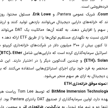
خرده‌فروشی است.
Cosm
، شریک عمومی Pantera، و
Erik Lowe
، مسئول محتوا، روز 
ند که خزانه‌های دارایی دیجیتال می‌توانند بازدهی تولید کنند و ا
دارایی هر سهم را افزایش دهند. به گفته آ
تری نسبت به نگهداری مستقیم توکن‌ها یا از طریق ETF ارائه دهد.»
Pantera تا کنون بیش از ۳۰۰ میلیون دلار در شرکت‌های خزانه‌داری کریپت
و اسرائیل سرمایه‌گذاری کرده است که دارایی‌هایی شامل
 (BTC)، Ether
(ETH)، Sola
و چندین آلت‌کوین دیگر را در اختیار دارند. این شر
حصر به فرد خود برای اجرای استراتژی‌هایی استفاده می‌کنند که ب
ی دیجیتال به ازای هر سهم منجر می‌شود.
BitMine Immersion Technologi
که توسط Tom Lee ری
آن را بر عهده دارد، اولین سرمایه‌گ
نها دو و نیم ماه تبدیل به
بزرگ‌ترین خزانه‌داری اتر
و سومین دارن