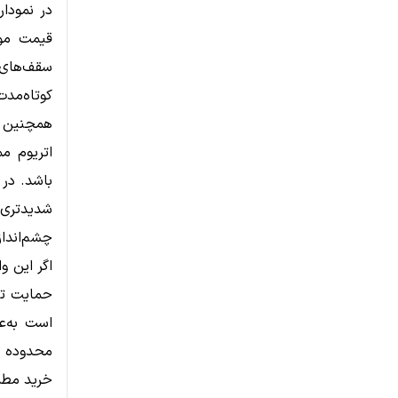
در نمودار
سقف‌های پ
کوتاه‌مد
اتریوم م
باشد. در
شدیدتری ر
چشم‌انداز 
اگر این و
است به‌ع
محدوده ح
خرید مطمئ