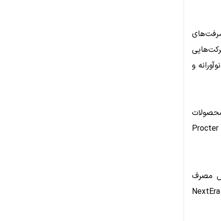
رفت‌های
رکت‌هایی
ات نوآورانه و
 محصولات
ی نظیر Nestlé و Procter & Gamble
هش مصرف
زه انرژی‌های پاک مانند NextEra Energy