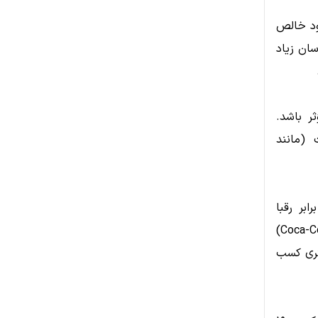
ود خالص
ان زیاد
ر باشد.
 (مانند
بر رقبا
محافظت شود. عواملی مانند برند قدرتمند (Apple)، شبکه توزیع انحصاری (Coca-Cola)
م بیشتری کسب