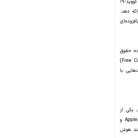
تحلیل ساختار مدیریتی شرکت و عملکرد تیم اجرایی در دوره‌های بحران (مانند کووید-۱۹
ائه دهد.
فزوده‌ای
نسبت بدهی به سرمایه (Debt-to-Equity)، بازده حقوق
صاحبان سهام (ROE)، حاشیه سود عملیاتی و جریان نقدی آزاد (Free Cash Flow)
ایی با
 یکی از
جذاب‌ترین حوزه‌ها برای سرمایه‌گذاری است. شرکت‌هایی مانند Apple، Microsoft و
انند هوش