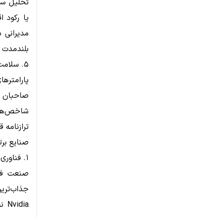
یا رکود ا
مدیرانی ب
بلندمدت خ
۵. سلامت مالی
شاخص‌ها
ترازنامه 
صنایع برت
۱. فناوری
صنعت فنا
dia