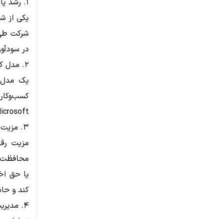
۱. رشد پایدار درآمد و سود
یکی از ش
شرکت طی 
در سودآور
۲. مدل کسب‌وکار قوی
یک مدل ک
کسب‌وکار
Microsoft یا Adobe)، پتانسیل بالاتری برای بازدهی بلند
۳. مزیت رقابتی پایدار (Economic Moat)
مزیت رقا
کند و حاش
۴. مدیریت کارآمد