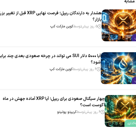
 مشابه
هشدار به دارندگان ریپل؛ فرصت نهایی XRP قبل از تغیی
بازار؟
5 روز پیش
توسط
کوین مارکت کپ
آیا ۵۰۰۰ دلار SUI می‌ تواند در چرخه صعودی بعدی چند برابر
شود؟
6 روز پیش
توسط
کوین مارکت کپ
چهار سیگنال صعودی برای ریپل؛ آیا XRP آماده جهش در ماه
آگوست است؟
6 روز پیش
توسط
کریپتو پوتیتو
‌گذاری