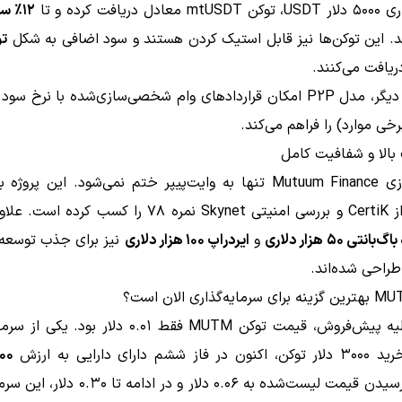
 دریافت کرده و تا
۱۲٪ سود سالانه
. این توکن‌ها نیز قابل استیک کردن هستند و سود اضافی به شکل
تو
یافت می‌کنند.
در سمت دیگر، مدل P2P امکان قراردادهای وام‌ شخصی‌سازی‌شده با نرخ سود
بالا و شفافیت کامل
اعتمادسازی Mutuum Finance تنها به وایت‌پیپر ختم نمی‌شود. این پرو
نمره ۹۵ از CertiK و بررسی امنیتی Skynet نمره ۷۸ را کسب کرد
بانتی ۵۰ هزار دلاری
و
ایردراپ ۱۰۰ هزار دلاری
نیز برای جذب توسعه‌
راحی شده‌اند.
در فاز اولیه پیش‌فروش، قیمت توکن MUTM فقط ۰.۰۱ دلار بود
 ششم دارای دارایی به ارزش
,۵۰۰
است. با رسیدن قیمت لیست‌شده به ۰.۰۶ دلار و در ادام