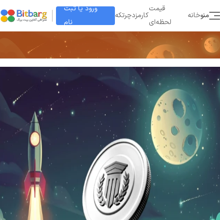
ورود یا ثبت
قیمت
منو
خانه
کارمزد
چرتکه
نام
لحظه‌ای