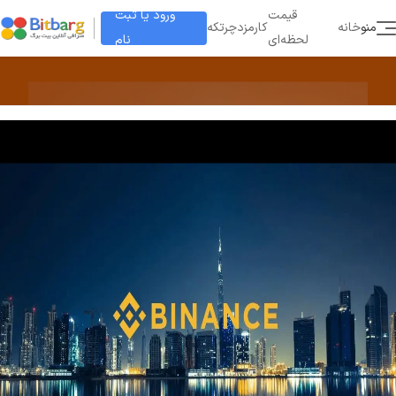
ورود یا ثبت
قیمت
منو
خانه
کارمزد
چرتکه
نام
لحظه‌ای