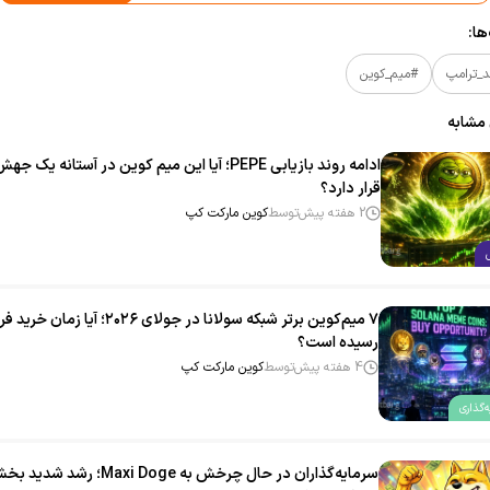
ا:
د_ترامپ
#میم_کوین
 مشابه
ادامه روند بازیابی PEPE؛ آیا این میم‌ کوین در آستانه یک ج
قرار دارد؟
2 هفته پیش
توسط
کوین مارکت کپ
۷ میم‌کوین برتر شبکه سولانا در جولای ۲۰۲۶؛ آیا زمان خرید فر
رسیده است؟
4 هفته پیش
توسط
کوین مارکت کپ
‌گذاری
سرمایه‌گذاران در حال چرخش به Maxi Doge؛ رشد شدی