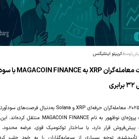
توسط
کریپتو اینتلیگنس
مهاجرت معامله‌گران XRP به MAGACOIN FINANCE با 
بری
در سال ۲۰۲۵، معامله‌گران حرفه‌ای XRP و Solana به‌دنبال فرصت‌ه
خود را به پروژه‌ای نوظهور به نام MAGACOIN FINANCE منتقل
 پیش‌فروش قرار دارد، با ساختار توکنومیک قوی، عرضه محدود، و 
أییدشده، توجه بسیاری از سرمایه‌گذاران را به خود جلب کر