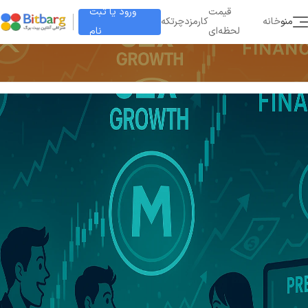
ورود یا ثبت
قیمت
منو
خانه
کارمزد
چرتکه
نام
لحظه‌ای