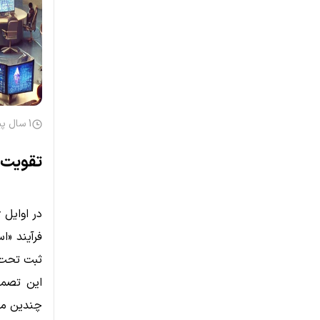
1 سال پیش
تقویت ETFهای اتریوم: تأیید استیک توسط C
فرآیند «ا
ثبت تحت قوانین او