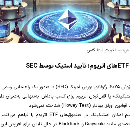
توسط
کریپتو اینتلیگنس
SE
در اوایل ژوئن ۲۰۲۵، رگولاتور بورس آمریکا (SEC) با صدور یک راهنم
ستیکینگ» یا قفل‌کردن اتریوم برای کسب پاداش، به‌تنهایی به‌عنوان دار
راق بهادار (Howey Test) شناخته نمی‌شود
این تصمیم امکان استیکینگ در صندوق‌های ETF اتریوم را فرا
چندین متصدی مانند Grayscale و BlackRock در حال تلاش برای اف