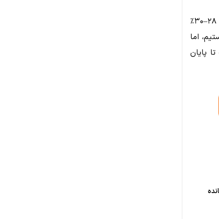
در نتیجه، میزان ETH استیک‌شده در شبکه رکورد تاریخی زد و اکنون نزدیک به ۲۸–۳۰٪
تیم، اما
استیکینگ تا پایان
نده