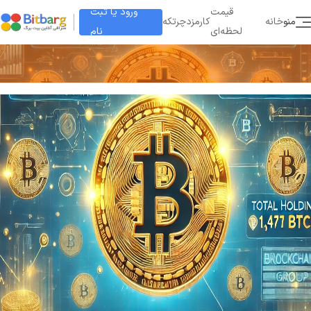
ورود یا ثبت
قیمت
منو
خانه
کارمزد
چرتکه
نام
لحظه‌ای