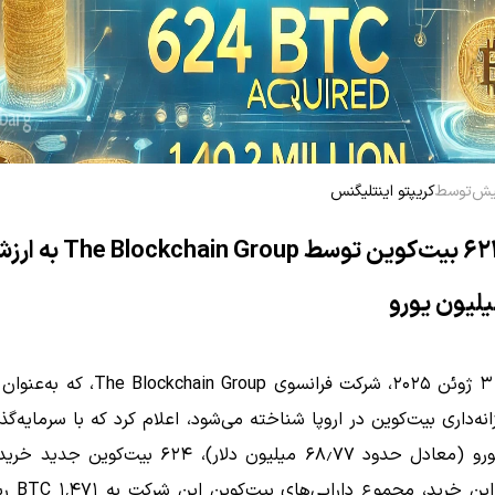
توسط
کریپتو اینتلیگنس
خرید ۶۲۴ بیت‌کوین توسط  Blockchain Group
در تاریخ ۳ ژوئن ۲۰۲۵، شرکت فرانسوی hain Group
میلیون یورو (معادل حدود ۶۸٫۷۷ میلیون دلار)، ۶۲۴ بیت‌ک
این خرید، مجموع دارایی‌های بیت‌کوین این شرکت به ۱٬۴۷۱ BTC رسید.