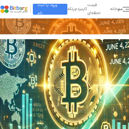
ورود یا ثبت
قیمت
منو
خانه
کارمزد
چرتکه
نام
لحظه‌ای