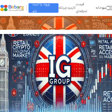
ورود یا ثبت
قیمت
منو
خانه
کارمزد
چرتکه
نام
لحظه‌ای