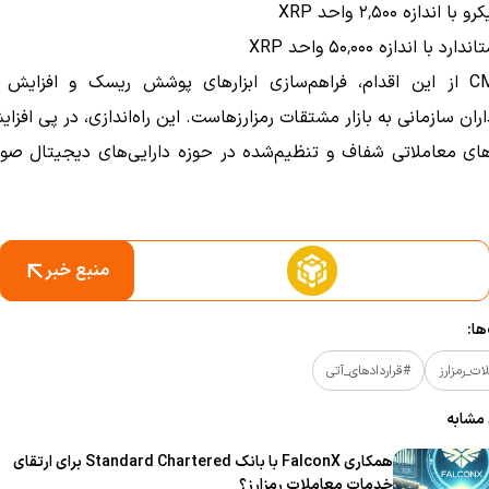
 اندازه ۲٬۵۰۰ واحد XRP
د با اندازه ۵۰٬۰۰۰ واحد XRP
هدف CME از این اقدام، فراهم‌سازی ابزارهای پوشش ریسک و افزای
اران سازمانی به بازار مشتقات رمزارزهاست. این راه‌اندازی، در پی افزا
رهای معاملاتی شفاف و تنظیم‌شده در حوزه دارایی‌های دیجیتال صو
منبع خبر
ا:
ات_رمزارز
#قراردادهای_آتی
 مشابه
همکاری FalconX با بانک Standard Chartered برای ارتقای
خدمات معاملات رمزارز؟