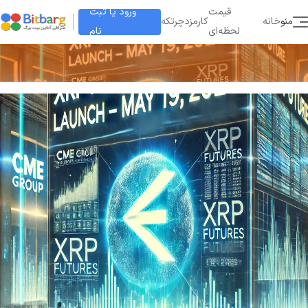
ورود یا ثبت
قیمت
منو
خانه
کارمزد
چرتکه
نام
لحظه‌ای