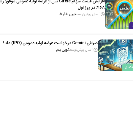
افزایش قیمت سهام Circle پس از عرضه اولیه عمومی موفق؛ ر
۱۶۸٪ در روز اول
1 سال پیش
توسط
کوین تلگراف
صرافی Gemini درخواست عرضه اولیه عمومی (IPO) داد !
1 سال پیش
توسط
کوین پدیا
‌گذاری