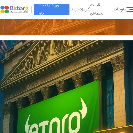
ورود یا ثبت
قیمت
منو
خانه
کارمزد
چرتکه
نام
لحظه‌ای