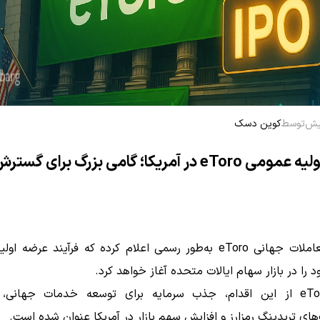
توسط
کوین دسک
عرضه اولیه عمومی eToro در آمریکا؛ گامی بزرگ برای گست
پلتفرم معاملات جهانی eToro به‌طور رسمی اعلام کرده که فرآیند عرضه
هدف eToro از این اقدام، جذب سرمایه برای توسعه خدمات جهانی
ای تریدینگ رمزارز و افزایش سهم بازار در آمریکا عنوان شده است.