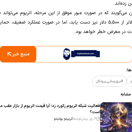
 زده‌اند.
 می‌گویند که در صورت عبور موفق از این مرحله، اتریوم می‌تواند
شدت در معرض خطر خواهد بود.
منبع خبر
ا:
م
#بروزرسانی_پروتکل
 مشابه
فعالیت شبکه اتریوم رکورد زد؛ آیا قیمت اتریوم از بازار عقب ما
است؟
6 روز پیش
توسط
کریپتو پوتیتو