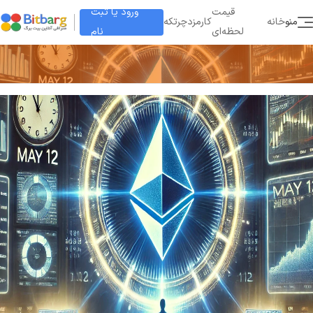
ورود یا ثبت
قیمت
منو
خانه
کارمزد
چرتکه
نام
لحظه‌ای