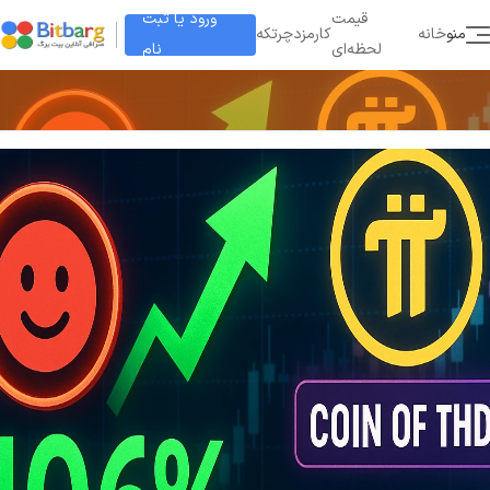
ورود یا ثبت
قیمت
منو
خانه
کارمزد
چرتکه
نام
لحظه‌ای