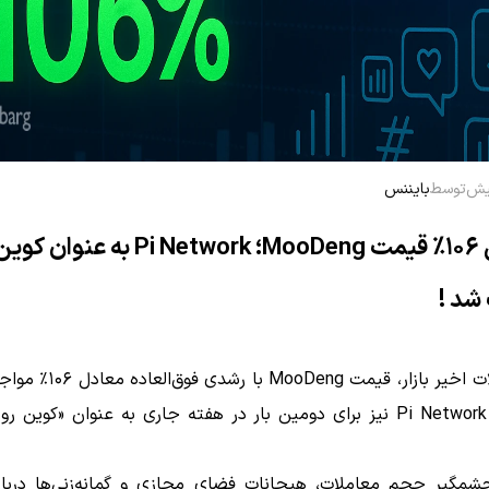
توسط
بایننس
افزایش ۱۰۶٪ قیمت MooDeng؛ Pi Network به عن
شد !
در معاملات اخیر بازار، قیمت ooDeng
حالی که Pi Network نیز برای دومین بار در هفته جاری به عنوان «کوین 
شمگیر حجم معاملات، هیجانات فضای مجازی و گمانه‌زنی‌ها دربا