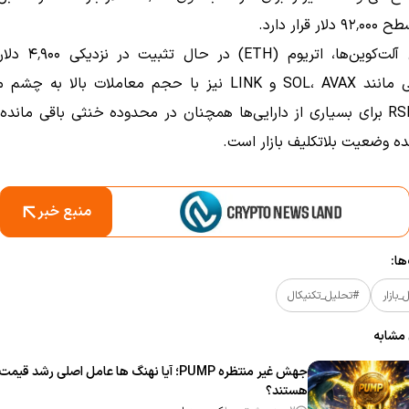
ر قرار دارد.
در بخش آلت‌کوین‌ها، اتریو
رمزارزهایی مانند SOL، AVAX و LINK نیز با حجم معاملات بالا به
شاخص RSI برای بسیاری از دارایی‌ها همچنان در محدوده خنثی باقی ماند
ه وضعیت بلاتکلیف بازار است.
منبع خبر
ا:
بازار
#تحلیل_تکنیکال
 مشابه
جهش غیر منتظره PUMP؛ آیا نهنگ‌ ها عامل اصلی رشد قیمت
هستند؟