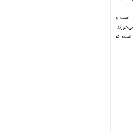
م (ETH) در حال تثبیت در نزدیکی ۴٬۹۰۰ دلار است و
 چشم می‌خورند.
ه است که