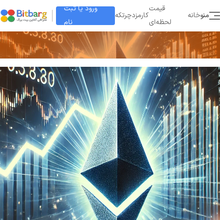
ورود یا ثبت
قیمت
منو
خانه
کارمزد
چرتکه
نام
لحظه‌ای