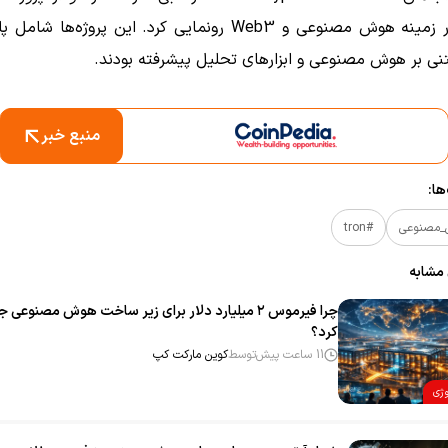
TRON در زمینه هوش مصنوعی و Web3 رونمایی کرد. این پروژه‌ها ش
منبع خبر
ا:
مصنوعی
#tron
 مشابه
چرا فیرموس ۲ میلیارد دلار برای زیر ساخت هوش مصنوعی
کرد؟
11 ساعت پیش
توسط
کوین مارکت کپ
وژی