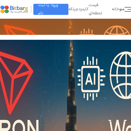
ورود یا ثبت
قیمت
منو
خانه
کارمزد
چرتکه
نام
لحظه‌ای