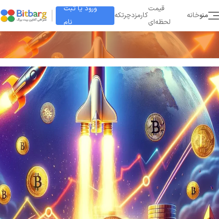
ورود یا ثبت
قیمت
منو
خانه
کارمزد
چرتکه
نام
لحظه‌ای