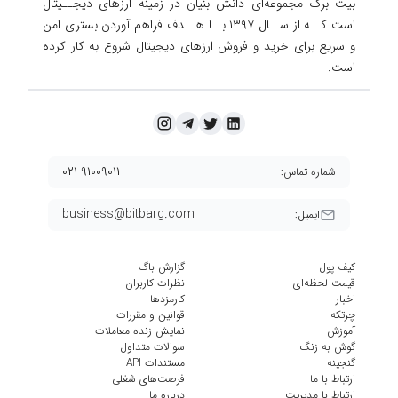
بیت برگ مجموعه‌ای دانش بنیان در زمینه ارزهای دیجــیتال
است کــه از ســال ۱۳۹۷ بــا هــدف فراهم آوردن
بستری امن
و سریع برای خرید و فروش ارزهای دیجیتال شروع به کار کرده
است.
۰۲۱-۹۱۰۰۹۰۱۱
شماره تماس:
business@bitbarg.com
ایمیل:
کیف پول
گزارش باگ
قیمت لحظه‌ای
نظرات کاربران
اخبار
کارمزد‌ها
چرتکه
قوانین و مقررات
آموزش
نمایش زنده معاملات
گوش به زنگ
سوالات متداول
گنجینه
مستندات API
ارتباط با ما
فرصت‌های شغلی
ارتباط با مدیریت
درباره ما