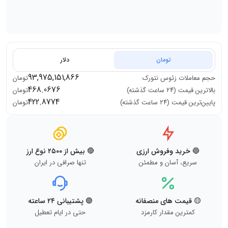
تومان
دلار
93,975,151,866
حجم معاملات
زئوس نتورک
تومان
468.0676
بالاترین قیمت (۲۴ ساعت گذشته)
تومان
422.8774
پایین‌ترین قیمت (۲۴ ساعت گذشته)
تومان
🔵 خرید وفروش ارزی
🔴 بیش از ۲۵۰۰ نوع ارز
سریع، آسان و مطمئن
تنها صرافی در ایران
🟡 قیمت های منصفانه
🟢 پشتیبانی ۲۴ ساعته
کمترین مقدار کارمزد
حتی در ایام تعطیل