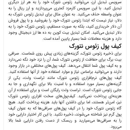
سرویس تبدیل ارز، می‌توانید
زئوس نتورک
خود را به هر ارز دیگری
تبدیل کنید. با این سرویس کارمزد کمتری می‌پردازید و ارز ریال را به
عنوان واسطه حذف می‌کنید. به عنوان مثال برای تبدیل
زئوس نتورک
به
دلار، نیاز نیست که ابتدا
زئوس نتورک
خود را بفروشید و با پول فروش
آن دلار خریداری کنید، بلکه به صورت مستقیم،
زئوس نتورک
خود را به
دلار تبدیل می‌کنید. امکان تبدیل بیت کوین به ده ها ارز دیجیتال وجود
دارد و هزینه معاملات شما بسیار پایین آمده است.
کیف پول زئوس نتورک
برای ذخیره
زئوس نتورک
، گزینه‌های زیادی پیش روی شماست. صرافی
بیت برگ برای حفاظت از
زئوس نتورک
شما، آن را نزد خود نگه نمی‌دارد
و به کیف پول شما انتقال می‌دهد. کیف پول‌های مختلفی در بازار وجود
دارند و می‌توانید براساس نیاز و موارد استفاده خود از آنها استفاده کنید.
کیف پول‌های نرم‌افزاری
زئوس نتورک
مانند تراست ولت، یکی از
گزینه‌های بسیار مورد استفاده و با امنیت بالا برای نگهداری و جا به
جایی
زئوس نتورک
است. تراست ولت رایگان است و برای استفاده از آن
هزینه‌ای پرداخت نمی‌کنید. کیف‌پول‌های سخت افزاری
زئوس نتورک
نیز، امن‌تر هستند، اما برای داشتن آنها باید هزینه پرداخت کنید. هیچ
گاه
زئوس نتورک
خود را در کیف پول‌های صرافی‌ها که به عنوان کیف
پول گرم نیز شناخته می‌شوند، ذخیره نکنید. با این کار اختیار دارایی خود
را به صرافی‌ها می‌سپارید و ریسک از دست رفتن دارایی شما بالا
می‌رود.