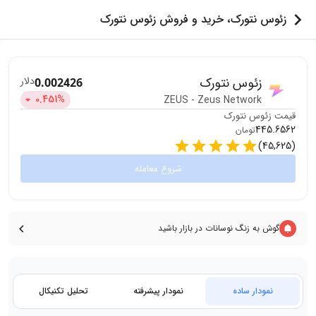
زئوس نتورک، خرید و فروش زئوس نتورک
زئوس نتورک
دلار
0.002426
0.451
%
ZEUS
-
Zeus Network
قیمت
زئوس نتورک
445.6562
تومان
)
45,625
(
شروع معامله
گوش به زنگ نوسانات در بازار باشید
نمودار ساده
نمودار پیشرفته
تحلیل تکنیکال