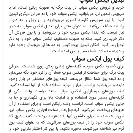
خرید و فروش
ایکس سواپ
در بیت برگ به صورت ریالی است، اما با
سرویس تبدیل ارز، می‌توانید
ایکس سواپ
خود را به هر ارز دیگری تبدیل
کنید. با این سرویس کارمزد کمتری می‌پردازید و ارز ریال را به عنوان
واسطه حذف می‌کنید. به عنوان مثال برای تبدیل
ایکس سواپ
به دلار،
نیاز نیست که ابتدا
ایکس سواپ
خود را بفروشید و با پول فروش آن
دلار خریداری کنید، بلکه به صورت مستقیم،
ایکس سواپ
خود را به دلار
تبدیل می‌کنید. امکان تبدیل بیت کوین به ده ها ارز دیجیتال وجود دارد
و هزینه معاملات شما بسیار پایین آمده است.
کیف پول ایکس سواپ
برای ذخیره
ایکس سواپ
، گزینه‌های زیادی پیش روی شماست. صرافی
بیت برگ برای حفاظت از
ایکس سواپ
شما، آن را نزد خود نگه نمی‌دارد
و به کیف پول شما انتقال می‌دهد. کیف پول‌های مختلفی در بازار وجود
دارند و می‌توانید براساس نیاز و موارد استفاده خود از آنها استفاده کنید.
کیف پول‌های نرم‌افزاری
ایکس سواپ
مانند تراست ولت، یکی از
گزینه‌های بسیار مورد استفاده و با امنیت بالا برای نگهداری و جا به
جایی
ایکس سواپ
است. تراست ولت رایگان است و برای استفاده از آن
هزینه‌ای پرداخت نمی‌کنید. کیف‌پول‌های سخت افزاری
ایکس سواپ
نیز،
امن‌تر هستند، اما برای داشتن آنها باید هزینه پرداخت کنید. هیچ گاه
ایکس سواپ
خود را در کیف پول‌های صرافی‌ها که به عنوان کیف پول
گرم نیز شناخته می‌شوند، ذخیره نکنید. با این کار اختیار دارایی خود را