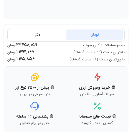
تومان
دلار
24,458,159
حجم معاملات
ایکس سواپ
تومان
1,133.067
بالاترین قیمت (۲۴ ساعت گذشته)
تومان
1,125.856
پایین‌ترین قیمت (۲۴ ساعت گذشته)
تومان
🔵 خرید وفروش ارزی
🔴 بیش از ۲۵۰۰ نوع ارز
سریع، آسان و مطمئن
تنها صرافی در ایران
🟡 قیمت های منصفانه
🟢 پشتیبانی ۲۴ ساعته
کمترین مقدار کارمزد
حتی در ایام تعطیل