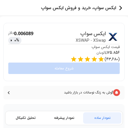
ایکس سواپ، خرید و فروش ایکس سواپ
ایکس سواپ
دلار
0.006089
0
%
XSWAP
-
XSwap
قیمت
ایکس سواپ
1,125.856
تومان
)
43,680
(
شروع معامله
گوش به زنگ نوسانات در بازار باشید
نمودار ساده
نمودار پیشرفته
تحلیل تکنیکال