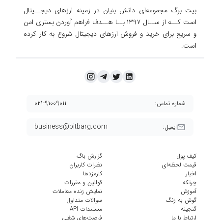
بیت برگ مجموعه‌ای دانش بنیان در زمینه ارزهای دیجــیتال
است کــه از ســال ۱۳۹۷ بــا هــدف فراهم آوردن
بستری امن
و سریع برای خرید و فروش ارزهای دیجیتال شروع به کار کرده
است.
۰۲۱-۹۱۰۰۹۰۱۱
شماره تماس:
business@bitbarg.com
ایمیل:
کیف پول
گزارش باگ
قیمت لحظه‌ای
نظرات کاربران
اخبار
کارمزد‌ها
چرتکه
قوانین و مقررات
آموزش
نمایش زنده معاملات
گوش به زنگ
سوالات متداول
گنجینه
مستندات API
ارتباط با ما
فرصت‌های شغلی