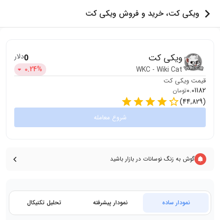
ویکی کت، خرید و فروش ویکی کت
ویکی کت
دلار
0
0.24
%
WKC
-
Wiki Cat
قیمت
ویکی کت
0.01182
تومان
)
44,829
(
شروع معامله
گوش به زنگ نوسانات در بازار باشید
نمودار ساده
نمودار پیشرفته
تحلیل تکنیکال