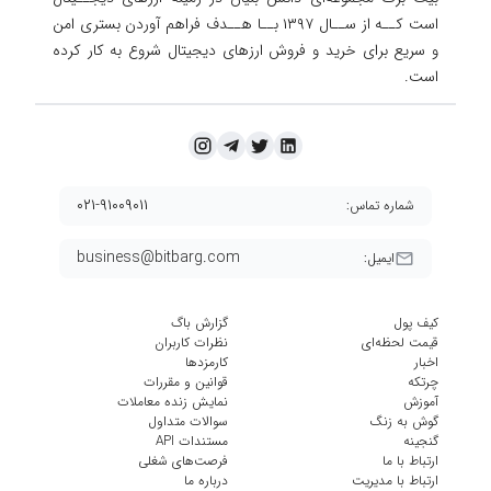
است کــه از ســال ۱۳۹۷ بــا هــدف فراهم آوردن
بستری امن
و سریع برای خرید و فروش ارزهای دیجیتال شروع به کار کرده
است.
۰۲۱-۹۱۰۰۹۰۱۱
شماره تماس:
business@bitbarg.com
ایمیل:
کیف پول
گزارش باگ
قیمت لحظه‌ای
نظرات کاربران
اخبار
کارمزد‌ها
چرتکه
قوانین و مقررات
آموزش
نمایش زنده معاملات
گوش به زنگ
سوالات متداول
گنجینه
مستندات API
ارتباط با ما
فرصت‌های شغلی
ارتباط با مدیریت
درباره ما