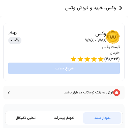
وکس، خرید و فروش وکس
وکس
دلار
0
0
%
WAX
-
WAX
قیمت
وکس
0
تومان
)
68,346
(
شروع معامله
گوش به زنگ نوسانات در بازار باشید
نمودار ساده
نمودار پیشرفته
تحلیل تکنیکال