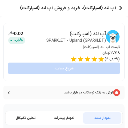
آپ لند (اسپارکلت)، خرید و فروش آپ لند (اسپارکلت)
آپ لند (اسپارکلت)
دلار
0.02
0.5
%
SPARKLET
-
Upland (SPARKLET)
قیمت
آپ لند (اسپارکلت)
3,718
تومان
)
40,839
(
شروع معامله
گوش به زنگ نوسانات در بازار باشید
نمودار ساده
نمودار پیشرفته
تحلیل تکنیکال