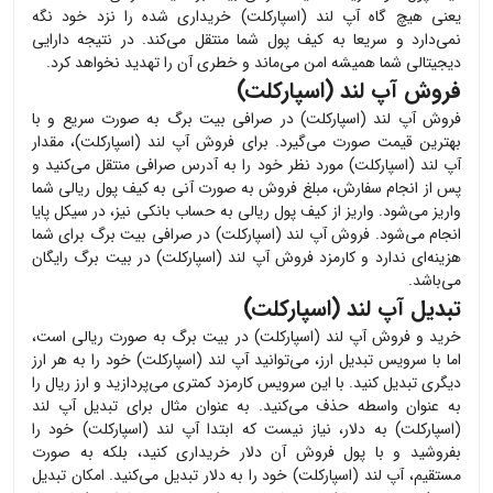
یعنی هیچ گاه
آپ لند (اسپارکلت)
خریداری شده را نزد خود نگه
نمی‌دارد و سریعا به کیف پول شما منتقل می‌کند. در نتیجه دارایی
دیجیتالی شما همیشه امن می‌ماند و خطری آن را تهدید نخواهد کرد.
فروش آپ لند (اسپارکلت)
فروش
آپ لند (اسپارکلت)
در صرافی بیت برگ به صورت سریع و با
بهترین قیمت صورت می‌گیرد. برای فروش
آپ لند (اسپارکلت)
، مقدار
آپ لند (اسپارکلت)
مورد نظر خود را به آدرس صرافی منتقل می‌کنید و
پس از انجام سفارش، مبلغ فروش به صورت آنی به کیف پول ریالی شما
واریز می‌شود. واریز از کیف پول ریالی به حساب بانکی نیز، در سیکل پایا
انجام می‌شود. فروش
آپ لند (اسپارکلت)
در صرافی بیت برگ برای شما
هزینه‌ای ندارد و کارمزد فروش
آپ لند (اسپارکلت)
در بیت برگ رایگان
می‌باشد.
تبدیل آپ لند (اسپارکلت)
خرید و فروش
آپ لند (اسپارکلت)
در بیت برگ به صورت ریالی است،
اما با سرویس تبدیل ارز، می‌توانید
آپ لند (اسپارکلت)
خود را به هر ارز
دیگری تبدیل کنید. با این سرویس کارمزد کمتری می‌پردازید و ارز ریال را
به عنوان واسطه حذف می‌کنید. به عنوان مثال برای تبدیل
آپ لند
(اسپارکلت)
به دلار، نیاز نیست که ابتدا
آپ لند (اسپارکلت)
خود را
بفروشید و با پول فروش آن دلار خریداری کنید، بلکه به صورت
مستقیم،
آپ لند (اسپارکلت)
خود را به دلار تبدیل می‌کنید. امکان تبدیل