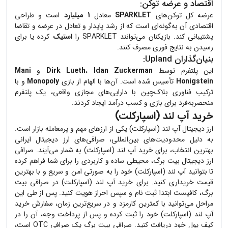
اقتصاد و عرضه توکن:
عرضه کل توکن‌های
SPARKLET
معادل
1 میلیارد
است و طراحی
اقتصادی آن به‌گونه‌ای است که از رشد پایدار و تعادل در عرضه و تقاضا
پشتیبانی کند. بازیکنان می‌توانند SPARKLET را
استیک
کرده یا برای
رسیدن به نتایج فوری مصرف کنند.
بنیان‌گذاران
Upland
:
این پلتفرم توسط
Idan Zuckerman
،
Dirk Lueth
و
Mani
Honigstein
تأسیس شده است. آن‌ها با الهام از بازی
Monopoly
و با
ترکیب فناوری بلاک‌چین با دارایی‌های مجازی واقعی، یک پلتفرم
منحصربه‌فرد برای بازی و کسب درآمد ایجاد کردند.
خرید آپ لند (اسپارکلت)
ارز دیجیتال
آپ لند (اسپارکلت)
یکی از ارزهای مهم و پرمعامله بازار است.
به دلیل محدودیت‌های بین‌المللی، صرافی‌های ارز دیجیتال ایرانی
بهترین انتخاب، برای خرید
آپ لند (اسپارکلت)
به شمار می‌آیند. صرافی
ارز دیجیتال بیت برگ، محیطی ساده و کاربردی را برای شما فراهم کرده
تا بتوانید
آپ لند (اسپارکلت)
خود را به صورتی امن و سریع و با بهترین
قیمت خریداری کنید. برای خرید
آپ لند (اسپارکلت)
در صرافی بیت
برگ، کافیست ابتدا ثبت نام و سپس احراز هویت کنید. پس از طی این
مراحل می‌توانید با کمترین کارمزد و در سریع‌ترین زمان، سفارش خرید
آپ لند (اسپارکلت)
خود را ثبت کرده و پس از پرداخت وجه، آن را در
کیف پول خود دریافت کنید. صرافی بیت برگ یک صرافی OTC است،