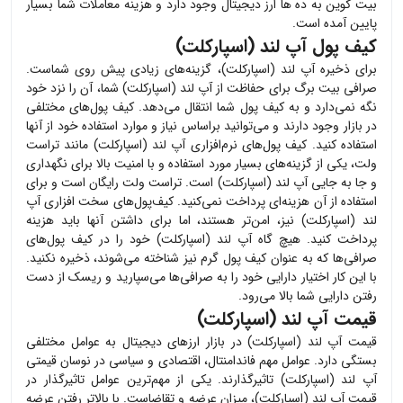
بیت کوین به ده ها ارز دیجیتال وجود دارد و هزینه معاملات شما بسیار
پایین آمده است.
کیف پول آپ لند (اسپارکلت)
برای ذخیره
آپ لند (اسپارکلت)
، گزینه‌های زیادی پیش روی شماست.
صرافی بیت برگ برای حفاظت از
آپ لند (اسپارکلت)
شما، آن را نزد خود
نگه نمی‌دارد و به کیف پول شما انتقال می‌دهد. کیف پول‌های مختلفی
در بازار وجود دارند و می‌توانید براساس نیاز و موارد استفاده خود از آنها
استفاده کنید. کیف پول‌های نرم‌افزاری
آپ لند (اسپارکلت)
مانند تراست
ولت، یکی از گزینه‌های بسیار مورد استفاده و با امنیت بالا برای نگهداری
و جا به جایی
آپ لند (اسپارکلت)
است. تراست ولت رایگان است و برای
استفاده از آن هزینه‌ای پرداخت نمی‌کنید. کیف‌پول‌های سخت افزاری
آپ
لند (اسپارکلت)
نیز، امن‌تر هستند، اما برای داشتن آنها باید هزینه
پرداخت کنید. هیچ گاه
آپ لند (اسپارکلت)
خود را در کیف پول‌های
صرافی‌ها که به عنوان کیف پول گرم نیز شناخته می‌شوند، ذخیره نکنید.
با این کار اختیار دارایی خود را به صرافی‌ها می‌سپارید و ریسک از دست
رفتن دارایی شما بالا می‌رود.
قیمت آپ لند (اسپارکلت)
قیمت
آپ لند (اسپارکلت)
در بازار ارزهای دیجیتال به عوامل مختلفی
بستگی دارد. عوامل مهم فاندامنتال، اقتصادی و سیاسی در نوسان قیمتی
آپ لند (اسپارکلت)
تاثیرگذارند. یکی از مهم‌ترین عوامل تاثیرگذار در
قیمت
آپ لند (اسپارکلت)
، میزان عرضه و تقاضاست. با بالاتر رفتن عرضه