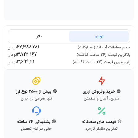
تومان
دلار
47,388,281
حجم معاملات
آپ لند (اسپارکلت)
تومان
3,742.167
بالاترین قیمت (۲۴ ساعت گذشته)
تومان
3,699.41
پایین‌ترین قیمت (۲۴ ساعت گذشته)
تومان
🔵 خرید وفروش ارزی
🔴 بیش از ۲۵۰۰ نوع ارز
سریع، آسان و مطمئن
تنها صرافی در ایران
🟡 قیمت های منصفانه
🟢 پشتیبانی ۲۴ ساعته
کمترین مقدار کارمزد
حتی در ایام تعطیل