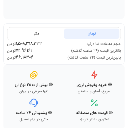
تومان
دلار
1,508,318,333
حجم معاملات
تتا دراپ
تومان
72.96162
بالاترین قیمت (۲۴ ساعت گذشته)
تومان
66.18306
پایین‌ترین قیمت (۲۴ ساعت گذشته)
تومان
🔵 خرید وفروش ارزی
🔴 بیش از ۲۵۰۰ نوع ارز
سریع، آسان و مطمئن
تنها صرافی در ایران
🟡 قیمت های منصفانه
🟢 پشتیبانی ۲۴ ساعته
کمترین مقدار کارمزد
حتی در ایام تعطیل