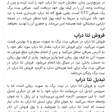
در سریع‌ترین زمان، سفارش خرید
تتا دراپ
خود را ثبت کرده و پس از
پرداخت وجه، آن را در کیف پول خود دریافت کنید. صرافی بیت برگ
یک صرافی OTC است، یعنی هیچ گاه
تتا دراپ
خریداری شده را نزد
خود نگه نمی‌دارد و سریعا به کیف پول شما منتقل می‌کند. در نتیجه
دارایی دیجیتالی شما همیشه امن می‌ماند و خطری آن را تهدید نخواهد
کرد.
فروش تتا دراپ
فروش
تتا دراپ
در صرافی بیت برگ به صورت سریع و با بهترین قیمت
صورت می‌گیرد. برای فروش
تتا دراپ
، مقدار
تتا دراپ
مورد نظر خود را
به آدرس صرافی منتقل می‌کنید و پس از انجام سفارش، مبلغ فروش به
صورت آنی به کیف پول ریالی شما واریز می‌شود. واریز از کیف پول ریالی
به حساب بانکی نیز، در سیکل پایا انجام می‌شود. فروش
تتا دراپ
در
صرافی بیت برگ برای شما هزینه‌ای ندارد و کارمزد فروش
تتا دراپ
در
بیت برگ رایگان می‌باشد.
تبدیل تتا دراپ
خرید و فروش
تتا دراپ
در بیت برگ به صورت ریالی است، اما با
سرویس تبدیل ارز، می‌توانید
تتا دراپ
خود را به هر ارز دیگری تبدیل
کنید. با این سرویس کارمزد کمتری می‌پردازید و ارز ریال را به عنوان
واسطه حذف می‌کنید. به عنوان مثال برای تبدیل
تتا دراپ
به دلار، نیاز
نیست که ابتدا
تتا دراپ
خود را بفروشید و با پول فروش آن دلار