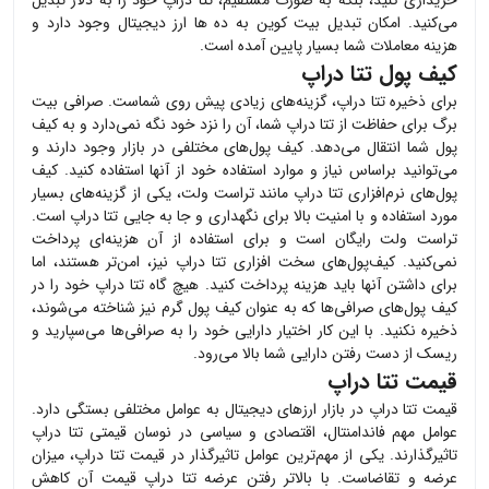
خریداری کنید، بلکه به صورت مستقیم،
تتا دراپ
خود را به دلار تبدیل
می‌کنید. امکان تبدیل بیت کوین به ده ها ارز دیجیتال وجود دارد و
هزینه معاملات شما بسیار پایین آمده است.
کیف پول تتا دراپ
برای ذخیره
تتا دراپ
، گزینه‌های زیادی پیش روی شماست. صرافی بیت
برگ برای حفاظت از
تتا دراپ
شما، آن را نزد خود نگه نمی‌دارد و به کیف
پول شما انتقال می‌دهد. کیف پول‌های مختلفی در بازار وجود دارند و
می‌توانید براساس نیاز و موارد استفاده خود از آنها استفاده کنید. کیف
پول‌های نرم‌افزاری
تتا دراپ
مانند تراست ولت، یکی از گزینه‌های بسیار
مورد استفاده و با امنیت بالا برای نگهداری و جا به جایی
تتا دراپ
است.
تراست ولت رایگان است و برای استفاده از آن هزینه‌ای پرداخت
نمی‌کنید. کیف‌پول‌های سخت افزاری
تتا دراپ
نیز، امن‌تر هستند، اما
برای داشتن آنها باید هزینه پرداخت کنید. هیچ گاه
تتا دراپ
خود را در
کیف پول‌های صرافی‌ها که به عنوان کیف پول گرم نیز شناخته می‌شوند،
ذخیره نکنید. با این کار اختیار دارایی خود را به صرافی‌ها می‌سپارید و
ریسک از دست رفتن دارایی شما بالا می‌رود.
قیمت تتا دراپ
قیمت
تتا دراپ
در بازار ارزهای دیجیتال به عوامل مختلفی بستگی دارد.
عوامل مهم فاندامنتال، اقتصادی و سیاسی در نوسان قیمتی
تتا دراپ
تاثیرگذارند. یکی از مهم‌ترین عوامل تاثیرگذار در قیمت
تتا دراپ
، میزان
عرضه و تقاضاست. با بالاتر رفتن عرضه
تتا دراپ
قیمت آن کاهش