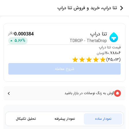
تتا دراپ، خرید و فروش تتا دراپ
تتا دراپ
دلار
0.000384
5.66
%
TDROP
-
ThetaDrop
قیمت
تتا دراپ
70.78806
تومان
)
45,013
(
شروع معامله
گوش به زنگ نوسانات در بازار باشید
نمودار ساده
نمودار پیشرفته
تحلیل تکنیکال