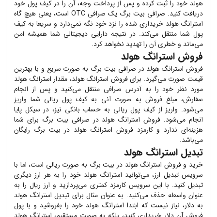
هولد
خود را ثبت کرده و پس از پرداخت وجه، آن را در کیف پول خود
دریافت کنید. صرافی بیت برگ یک صرافی OTC است، یعنی هیچ گاه
استرانگ هولد
خریداری شده را نزد خود نگه نمی‌دارد و سریعا به کیف
پول شما منتقل می‌کند. در نتیجه دارایی دیجیتالی شما همیشه امن
می‌ماند و خطری آن را تهدید نخواهد کرد.
فروش استرانگ هولد
فروش
استرانگ هولد
در صرافی بیت برگ به صورت سریع و با بهترین
قیمت صورت می‌گیرد. برای فروش
استرانگ هولد
، مقدار
استرانگ هولد
مورد نظر خود را به آدرس صرافی منتقل می‌کنید و پس از انجام
سفارش، مبلغ فروش به صورت آنی به کیف پول ریالی شما واریز
می‌شود. واریز از کیف پول ریالی به حساب بانکی نیز، در سیکل پایا
انجام می‌شود. فروش
استرانگ هولد
در صرافی بیت برگ برای شما
هزینه‌ای ندارد و کارمزد فروش
استرانگ هولد
در بیت برگ رایگان
می‌باشد.
تبدیل استرانگ هولد
خرید و فروش
استرانگ هولد
در بیت برگ به صورت ریالی است، اما با
سرویس تبدیل ارز، می‌توانید
استرانگ هولد
خود را به هر ارز دیگری
تبدیل کنید. با این سرویس کارمزد کمتری می‌پردازید و ارز ریال را به
عنوان واسطه حذف می‌کنید. به عنوان مثال برای تبدیل
استرانگ هولد
به دلار، نیاز نیست که ابتدا
استرانگ هولد
خود را بفروشید و با پول
فروش آن دلار خریداری کنید، بلکه به صورت مستقیم،
استرانگ هولد