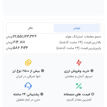
تومان
دلار
22,551,123,336
حجم معاملات
استرانگ هولد
تومان
614.188
بالاترین قیمت (۲۴ ساعت گذشته)
تومان
586.4144
پایین‌ترین قیمت (۲۴ ساعت گذشته)
تومان
🔵 خرید وفروش ارزی
🔴 بیش از ۲۵۰۰ نوع ارز
سریع، آسان و مطمئن
تنها صرافی در ایران
🟡 قیمت های منصفانه
🟢 پشتیبانی ۲۴ ساعته
کمترین مقدار کارمزد
حتی در ایام تعطیل