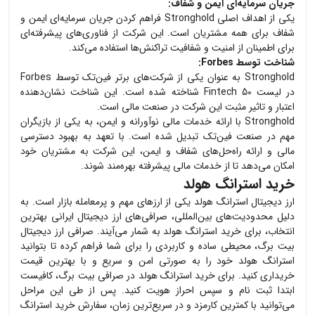
جریان سرمایه‌ای ایمن و شفاف:
یکی از اهداف اصلی Stronghold فراهم کردن جریان سرمایه‌ای ایمن و
شفاف برای همه مشتریان است. این شرکت از فناوری‌های پیشرفته‌ای
برای اطمینان از امنیت و شفافیت تراکنش‌ها استفاده می‌کند.
شناخت توسط Forbes:
Stronghold به عنوان یکی از شرکت‌های برتر فین‌تک توسط Forbes
در لیست Fintech 50 شناخته شده است. این شناخت نشان‌دهنده
اعتبار و تاثیر مثبت این شرکت در صنعت مالی است.
Stronghold با ارائه خدمات مالی نوآورانه و ایمن، به یکی از بازیگران
مهم در صنعت فین‌تک تبدیل شده است. با تعهد به بهبود دسترسی
مالی و ارائه راه‌حل‌های شفاف و ایمن، این شرکت به مشتریان خود
امکان می‌دهد تا از خدمات مالی پیشرفته بهره‌مند شوند.
خرید استرانگ هولد
ارز دیجیتال
استرانگ هولد
یکی از ارزهای مهم و پرمعامله بازار است. به
دلیل محدودیت‌های بین‌المللی، صرافی‌های ارز دیجیتال ایرانی بهترین
انتخاب، برای خرید
استرانگ هولد
به شمار می‌آیند. صرافی ارز دیجیتال
بیت برگ، محیطی ساده و کاربردی را برای شما فراهم کرده تا بتوانید
استرانگ هولد
خود را به صورتی امن و سریع و با بهترین قیمت
خریداری کنید. برای خرید
استرانگ هولد
در صرافی بیت برگ، کافیست
ابتدا ثبت نام و سپس احراز هویت کنید. پس از طی این مراحل
می‌توانید با کمترین کارمزد و در سریع‌ترین زمان، سفارش خرید
استرانگ