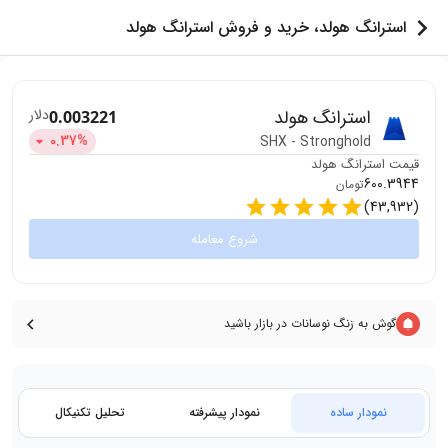
استرانگ هولد، خرید و فروش استرانگ هولد
دلار
استرانگ هولد
0.003221
0.37
%
SHX
-
Stronghold
قیمت
استرانگ هولد
600.3944
تومان
)
43,932
(
شروع معامله
گوش به زنگ نوسانات در بازار باشید
نمودار ساده
نمودار پیشرفته
تحلیل تکنیکال