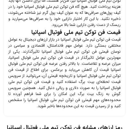
توکن تیم ملی فوتبال اسپانیا
نیز، امن‌تر هستند، اما برای داشتن آنها باید
هزینه پرداخت کنید. هیچ گاه
فن توکن تیم ملی فوتبال اسپانیا
خود را در
کیف پول‌های صرافی‌ها که به عنوان کیف پول گرم نیز شناخته می‌شوند،
ذخیره نکنید. با این کار اختیار دارایی خود را به صرافی‌ها می‌سپارید و
ریسک از دست رفتن دارایی شما بالا می‌رود.
قیمت فن توکن تیم ملی فوتبال اسپانیا
قیمت
فن توکن تیم ملی فوتبال اسپانیا
در بازار ارزهای دیجیتال به عوامل
مختلفی بستگی دارد. عوامل مهم فاندامنتال، اقتصادی و سیاسی در
نوسان قیمتی
فن توکن تیم ملی فوتبال اسپانیا
تاثیرگذارند. یکی از
مهم‌ترین عوامل تاثیرگذار در قیمت
فن توکن تیم ملی فوتبال اسپانیا
،
میزان عرضه و تقاضاست. با بالاتر رفتن عرضه
فن توکن تیم ملی فوتبال
اسپانیا
قیمت آن کاهش می‌یابد و برعکس. برای اطلاع از قیمت
فن
توکن تیم ملی فوتبال اسپانیا
و تاریخچه قیمتی آن، می‌توانید از سرویس
قیمت لحظه‌ای بیت برگ استفاده کنید و قیمت
فن توکن تیم ملی
فوتبال اسپانیا
را به صورت دلاری و ریالی دنبال کنید. همچنین سرویس
گوش به زنگ بیت برگ این امکان را برای شما فراهم آورده تا
محدوده‌های مهم قیمتی
فن توکن تیم ملی فوتبال اسپانیا
را مشخص
کنید و از رسیدن قیمت به این محدوده‌ها باخبر شوید.
رمز ارزهای مشابه
فن توکن تیم ملی فوتبال اسپانیا