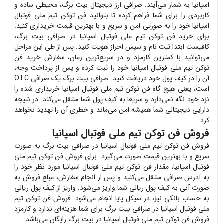
اسپانیا
به شمار می‌آیند. صرافی ارز دیجیتال بیت برگ، محیطی ساده و
کاربردی را برای شما فراهم کرده تا بتوانید
فن توکن تیم ملی فوتبال
اسپانیا
خود را به صورتی امن و سریع و با بهترین قیمت خریداری کنید.
برای خرید
فن توکن تیم ملی فوتبال اسپانیا
در صرافی بیت برگ،
کافیست ابتدا ثبت نام و سپس احراز هویت کنید. پس از طی این مراحل
می‌توانید با کمترین کارمزد و در سریع‌ترین زمان، سفارش خرید
فن
توکن تیم ملی فوتبال اسپانیا
خود را ثبت کرده و پس از پرداخت وجه،
آن را در کیف پول خود دریافت کنید. صرافی بیت برگ یک صرافی OTC
است، یعنی هیچ گاه
فن توکن تیم ملی فوتبال اسپانیا
خریداری شده را
نزد خود نگه نمی‌دارد و سریعا به کیف پول شما منتقل می‌کند. در نتیجه
دارایی دیجیتالی شما همیشه امن می‌ماند و خطری آن را تهدید نخواهد
کرد.
فروش فن توکن تیم ملی فوتبال اسپانیا
فروش
فن توکن تیم ملی فوتبال اسپانیا
در صرافی بیت برگ به صورت
سریع و با بهترین قیمت صورت می‌گیرد. برای فروش
فن توکن تیم ملی
فوتبال اسپانیا
، مقدار
فن توکن تیم ملی فوتبال اسپانیا
مورد نظر خود را
به آدرس صرافی منتقل می‌کنید و پس از انجام سفارش، مبلغ فروش به
صورت آنی به کیف پول ریالی شما واریز می‌شود. واریز از کیف پول ریالی
به حساب بانکی نیز، در سیکل پایا انجام می‌شود. فروش
فن توکن تیم
ملی فوتبال اسپانیا
در صرافی بیت برگ برای شما هزینه‌ای ندارد و کارمزد
فروش
فن توکن تیم ملی فوتبال اسپانیا
در بیت برگ رایگان می‌باشد.