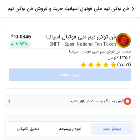
فن توکن تیم ملی فوتبال اسپانیا، خرید و فروش فن توکن تیم
ملی فوتبال اسپانیا
فن توکن تیم ملی فوتبال اسپانیا
دلار
0.0346
5.93
%
SNFT
-
Spain National Fan Token
قیمت
فن توکن تیم ملی فوتبال اسپانیا
6,435.6
تومان
)
70,121
(
شروع معامله
گوش به زنگ نوسانات در بازار باشید
نمودار ساده
نمودار پیشرفته
تحلیل تکنیکال