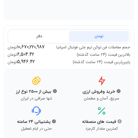
تومان
دلار
10,670,220,987
حجم معاملات
فن توکن تیم ملی فوتبال اسپانیا
تومان
6,504.42
بالاترین قیمت (۲۴ ساعت گذشته)
تومان
5,946.42
پایین‌ترین قیمت (۲۴ ساعت گذشته)
تومان
🔵 خرید وفروش ارزی
🔴 بیش از ۲۵۰۰ نوع ارز
سریع، آسان و مطمئن
تنها صرافی در ایران
🟡 قیمت های منصفانه
🟢 پشتیبانی ۲۴ ساعته
کمترین مقدار کارمزد
حتی در ایام تعطیل