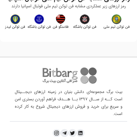
رمز ارزهای زیر عملکردی مشابه
فن توکن تیم ملی فوتبال اسپانیا
دارند
فن توکن تیم ملی
فن توکن باشگاه
فلامنگو فن
فن توکن باشگاه
فن توکن لیدز
فوتبال برزیل
کورینتیانس
توکن
اورتون
یونایتد
بیت برگ مجموعه‌ای دانش بنیان در زمینه ارزهای دیجــیتال
است کــه از ســال ۱۳۹۷ بــا هــدف فراهم آوردن
بستری امن
و سریع برای خرید و فروش ارزهای دیجیتال شروع به کار کرده
است.