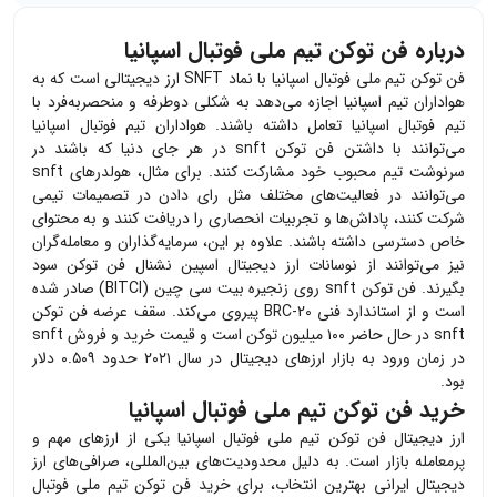
درباره فن توکن تیم ملی فوتبال اسپانیا
فن توکن تیم ملی فوتبال اسپانیا با نماد SNFT ارز دیجیتالی است که به
هواداران تیم اسپانیا اجازه می‌دهد به شکلی دوطرفه و منحصربه‌فرد با
تیم فوتبال اسپانیا تعامل داشته باشند. هواداران تیم فوتبال اسپانیا
می‌توانند با داشتن فن توکن snft در هر جای دنیا که باشند در
سرنوشت تیم محبوب خود مشارکت کنند. برای مثال، هولدرهای snft
می‌توانند در فعالیت‌های مختلف مثل رای دادن در تصمیمات تیمی
شرکت کنند، پاداش‌ها و تجربیات انحصاری را دریافت کنند و به محتوای
خاص دسترسی داشته باشند. علاوه بر این، سرمایه‌گذاران و معامله‌گران
نیز می‌توانند از نوسانات ارز دیجیتال اسپین نشنال فن توکن سود
بگیرند. فن توکن‌ snft روی زنجیره
بیت سی چین (BITCI)
صادر شده‌
است و از استاندارد فنی BRC-20 پیروی می‌کند. سقف عرضه فن توکن
snft در حال حاضر ۱۰۰ میلیون توکن است و قیمت خرید و فروش snft
در زمان ورود به بازار ارزهای دیجیتال در سال ۲۰۲۱ حدود ۰.۵۰۹ دلار
بود.
خرید فن توکن تیم ملی فوتبال اسپانیا
ارز دیجیتال
فن توکن تیم ملی فوتبال اسپانیا
یکی از ارزهای مهم و
پرمعامله بازار است. به دلیل محدودیت‌های بین‌المللی، صرافی‌های ارز
دیجیتال ایرانی بهترین انتخاب، برای خرید
فن توکن تیم ملی فوتبال