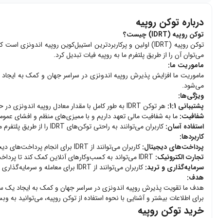
درباره توکن روپیه
توکن روپیه (IDRT) چیست؟
می‌توان آن را از طریق پلتفرم ما به روپیه فیات تبدیل کرد.
ماموریت ما:
می‌شود.
ویژگی‌ها:
پشتیبانی 1:1:
هر توکن IDRT به طور کامل با مقدار معادل روپیه اندونزی در حساب بانکی پشتیبانی می‌شود، که به کاربران اطمینان می‌دهد که می‌توانند توکن‌های خود را در هر زمان به فیات تبدیل کنند.
شفافیت:
ما به شفافیت مالی تعهد داریم و با ممیزی‌های منظم و افشای عمومی ذخایر، اطمینان حاصل می‌کنیم 
استفاده آسان:
کاربران می‌توانند به راحتی توکن‌های IDRT را از طریق پلتفرم ما خریداری و معامله کنند، که به افزایش پذیرش و استفاده از روپیه اندونزی کمک می‌کند.
کاربردها:
پرداخت‌های دیجیتال:
کاربران می‌توانند از IDRT برای انجام پرداخت‌های دیجیتال سریع و کم‌هزینه استفاده کنند.
تجارت الکترونیک:
IDRT می‌تواند به کسب‌وکارهای آنلاین کمک کند تا پرداخت‌های بین‌المللی را به صورت موثرتر و با هزینه‌های کمتر انجام دهند.
سرمایه‌گذاری و ترید:
کاربران می‌توانند از IDRT برای معامله و سرمایه‌گذاری در بازارهای ارز دیجیتال استفاده کنند.
هدف:
هدف ما تقویت پذیرش روپیه اندونزی در سراسر جهان و کمک به ایجاد یک سیستم 
برای اطلاعات بیشتر و آشنایی با نحوه استفاده از توکن روپیه، می‌توانید به وبسایت رسمی DRT
خرید توکن روپیه