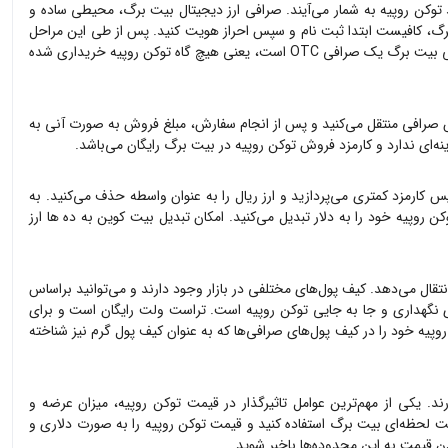
د
توکن روپیه
به شمار می‌آیند. صرافی ارز دیجیتال بیت برگ، محیطی ساده و
گ، کافیست ابتدا ثبت نام و سپس احراز هویت کنید. پس از طی این مراحل
افی OTC است، یعنی هیچ گاه
توکن روپیه
خریداری شده
 صرافی منتقل می‌کنید و پس از انجام سفارش، مبلغ فروش به صورت آنی به
ه‌ای ندارد و کارمزد فروش
توکن روپیه
در بیت برگ رایگان می‌باشد.
س کارمزد کمتری می‌پردازید و ارز ریال را به عنوان واسطه حذف می‌کنید. به
کن روپیه
خود را به دلار تبدیل می‌کنید. امکان تبدیل بیت کوین به ده ها ارز
نتقال می‌دهد. کیف پول‌های مختلفی در بازار وجود دارند و می‌توانید براساس
ای نگهداری و جا به جایی
توکن روپیه
است. تراست ولت رایگان است و برای
وپیه
خود را در کیف پول‌های صرافی‌ها که به عنوان کیف پول گرم نیز شناخته
ارند. یکی از مهم‌ترین عوامل تاثیرگذار در قیمت
توکن روپیه
، میزان عرضه و
مت لحظه‌ای بیت برگ استفاده کنید و قیمت
توکن روپیه
را به صورت دلاری و
 قیمت به این محدوده‌ها باخبر شوید.