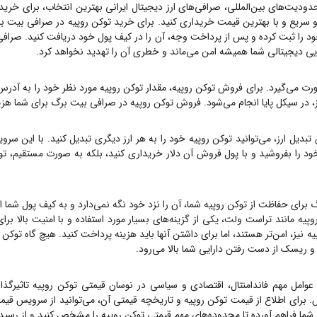
حدودیت‌های بین‌المللی، صرافی‌های ارز دیجیتال ایرانی بهترین انتخاب، برای خری
 سریع و با بهترین قیمت خریداری کنید. برای خرید
توکن روپیه
در صرافی بیت بر
 را ثبت کرده و پس از پرداخت وجه، آن را در کیف پول خود دریافت کنید. صرافی بیت برگ یک صر
ارایی دیجیتالی شما همیشه امن می‌ماند و خطری آن را تهدید نخواهد کرد.
رت می‌گیرد. برای فروش
توکن روپیه
، مقدار
توکن روپیه
مورد نظر خود را به آدرس
ز، در سیکل پایا انجام می‌شود. فروش
توکن روپیه
در صرافی بیت برگ برای شما هزین
بدیل ارز، می‌توانید
توکن روپیه
خود را به هر ارز دیگری تبدیل کنید. با این سروی
د را بفروشید و با پول فروش آن دلار خریداری کنید، بلکه به صورت مستقیم،
تو
گ برای حفاظت از
توکن روپیه
شما، آن را نزد خود نگه نمی‌دارد و به کیف پول شما ا
وپیه
مانند تراست ولت، یکی از گزینه‌های بسیار مورد استفاده و با امنیت بالا بر
یه
نیز، امن‌تر هستند، اما برای داشتن آنها باید هزینه پرداخت کنید. هیچ گاه
توکن ر
د و ریسک از دست رفتن دارایی شما بالا می‌رود.
 عوامل مهم فاندامنتال، اقتصادی و سیاسی در نوسان قیمتی
توکن روپیه
تاثیرگذ
 برای اطلاع از قیمت
توکن روپیه
و تاریخچه قیمتی آن، می‌توانید از سرویس قی
شما فراهم آورده تا محدوده‌های مهم قیمتی
توکن روپیه
را مشخص کنید و از رسیدن