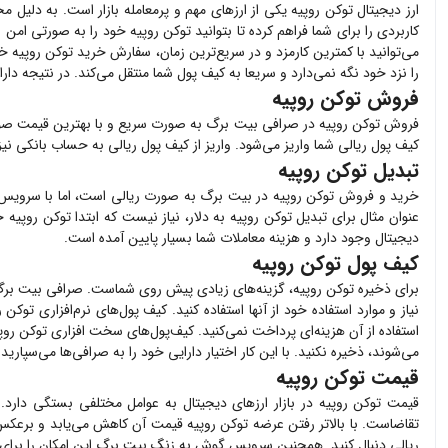
ارز دیجیتال
توکن روپیه
یکی از ارزهای مهم و پرمعامله بازار است. به دلیل م
کاربردی را برای شما فراهم کرده تا بتوانید
توکن روپیه
خود را به صورتی امن و
می‌توانید با کمترین کارمزد و در سریع‌ترین زمان، سفارش خرید
توکن روپیه
خود
را نزد خود نگه نمی‌دارد و سریعا به کیف پول شما منتقل می‌کند. در نتیجه د
فروش توکن روپیه
فروش
توکن روپیه
در صرافی بیت برگ به صورت سریع و با بهترین قیمت صو
کیف پول ریالی شما واریز می‌شود. واریز از کیف پول ریالی به حساب بانکی نی
تبدیل توکن روپیه
خرید و فروش
توکن روپیه
در بیت برگ به صورت ریالی است، اما با سرویس ت
عنوان مثال برای تبدیل
توکن روپیه
به دلار، نیاز نیست که ابتدا
توکن روپیه
خو
دیجیتال وجود دارد و هزینه معاملات شما بسیار پایین آمده است.
کیف پول توکن روپیه
برای ذخیره
توکن روپیه
، گزینه‌های زیادی پیش روی شماست. صرافی بیت بر
نیاز و موارد استفاده خود از آنها استفاده کنید. کیف پول‌های نرم‌افزاری
توکن ر
استفاده از آن هزینه‌ای پرداخت نمی‌کنید. کیف‌پول‌های سخت افزاری
توکن روپ
می‌شوند، ذخیره نکنید. با این کار اختیار دارایی خود را به صرافی‌ها می‌سپاری
قیمت توکن روپیه
قیمت
توکن روپیه
در بازار ارزهای دیجیتال به عوامل مختلفی بستگی دارد.
تقاضاست. با بالاتر رفتن عرضه
توکن روپیه
قیمت آن کاهش می‌یابد و برعکس.
ریالی دنبال کنید. همچنین سرویس گوش به زنگ بیت برگ این امکان را برای 