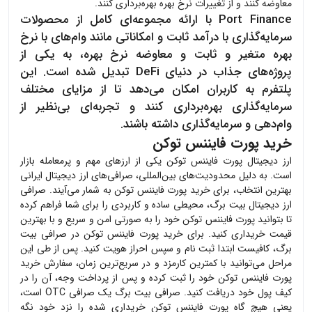
معاوضه کنند و از تغییرات نرخ بهره بهره‌برداری کنند.
Port Finance با ارائه مجموعه‌ای کامل از محصولات
سرمایه‌گذاری با درآمد ثابت و امکاناتی مانند وام‌های با نرخ
بهره متغیر و ثابت و معاوضه نرخ بهره، به یکی از
پروژه‌های جذاب در دنیای DeFi تبدیل شده است. این
پلتفرم به کاربران امکان می‌دهد تا از مزایای مختلف
سرمایه‌گذاری بهره‌برداری کنند و تجربه‌ای بی‌نظیر از
وام‌دهی و سرمایه‌گذاری داشته باشند.
خرید پورت فایننس توکن
ارز دیجیتال
پورت فایننس توکن
یکی از ارزهای مهم و پرمعامله بازار
است. به دلیل محدودیت‌های بین‌المللی، صرافی‌های ارز دیجیتال ایرانی
بهترین انتخاب، برای خرید
پورت فایننس توکن
به شمار می‌آیند. صرافی
ارز دیجیتال بیت برگ، محیطی ساده و کاربردی را برای شما فراهم کرده
تا بتوانید
پورت فایننس توکن
خود را به صورتی امن و سریع و با بهترین
قیمت خریداری کنید. برای خرید
پورت فایننس توکن
در صرافی بیت
برگ، کافیست ابتدا ثبت نام و سپس احراز هویت کنید. پس از طی این
مراحل می‌توانید با کمترین کارمزد و در سریع‌ترین زمان، سفارش خرید
پورت فایننس توکن
خود را ثبت کرده و پس از پرداخت وجه، آن را در
کیف پول خود دریافت کنید. صرافی بیت برگ یک صرافی OTC است،
یعنی هیچ گاه
پورت فایننس توکن
خریداری شده را نزد خود نگه