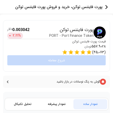
پورت فایننس توکن، خرید و فروش پورت فایننس توکن
پورت فایننس توکن
دلار
0.003042
2.21
%
PORT
-
Port Finance Token
قیمت
پورت فایننس توکن
557.9028
تومان
)
45,073
(
شروع معامله
گوش به زنگ نوسانات در بازار باشید
نمودار ساده
نمودار پیشرفته
تحلیل تکنیکال