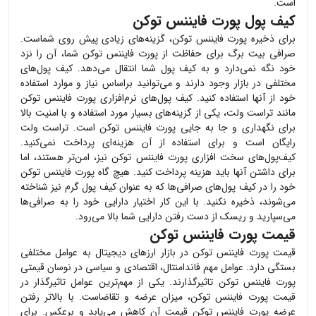
است.
کیف پول پورت فایننس توکن
برای ذخیره
پورت فایننس توکن
، گزینه‌های زیادی پیش روی شماست.
صرافی بیت برگ برای حفاظت از
پورت فایننس توکن
شما، آن را نزد
خود نگه نمی‌دارد و به کیف پول شما انتقال می‌دهد. کیف پول‌های
مختلفی در بازار وجود دارند و می‌توانید براساس نیاز و موارد استفاده
خود از آنها استفاده کنید. کیف پول‌های نرم‌افزاری
پورت فایننس توکن
مانند تراست ولت، یکی از گزینه‌های بسیار مورد استفاده و با امنیت بالا
برای نگهداری و جا به جایی
پورت فایننس توکن
است. تراست ولت
رایگان است و برای استفاده از آن هزینه‌ای پرداخت نمی‌کنید.
کیف‌پول‌های سخت افزاری
پورت فایننس توکن
نیز، امن‌تر هستند، اما
برای داشتن آنها باید هزینه پرداخت کنید. هیچ گاه
پورت فایننس توکن
خود را در کیف پول‌های صرافی‌ها که به عنوان کیف پول گرم نیز شناخته
می‌شوند، ذخیره نکنید. با این کار اختیار دارایی خود را به صرافی‌ها
می‌سپارید و ریسک از دست رفتن دارایی شما بالا می‌رود.
قیمت پورت فایننس توکن
قیمت
پورت فایننس توکن
در بازار ارزهای دیجیتال به عوامل مختلفی
بستگی دارد. عوامل مهم فاندامنتال، اقتصادی و سیاسی در نوسان قیمتی
پورت فایننس توکن
تاثیرگذارند. یکی از مهم‌ترین عوامل تاثیرگذار در
قیمت
پورت فایننس توکن
، میزان عرضه و تقاضاست. با بالاتر رفتن
عرضه
پورت فایننس توکن
قیمت آن کاهش می‌یابد و برعکس. برای