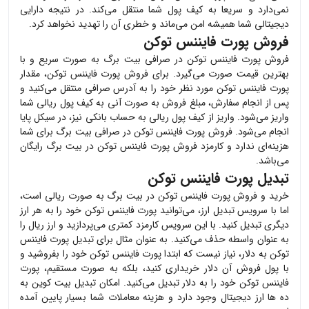
نمی‌دارد و سریعا به کیف پول شما منتقل می‌کند. در نتیجه دارایی
دیجیتالی شما همیشه امن می‌ماند و خطری آن را تهدید نخواهد کرد.
فروش پورت فایننس توکن
فروش
پورت فایننس توکن
در صرافی بیت برگ به صورت سریع و با
بهترین قیمت صورت می‌گیرد. برای فروش
پورت فایننس توکن
، مقدار
پورت فایننس توکن
مورد نظر خود را به آدرس صرافی منتقل می‌کنید و
پس از انجام سفارش، مبلغ فروش به صورت آنی به کیف پول ریالی شما
واریز می‌شود. واریز از کیف پول ریالی به حساب بانکی نیز، در سیکل پایا
انجام می‌شود. فروش
پورت فایننس توکن
در صرافی بیت برگ برای شما
هزینه‌ای ندارد و کارمزد فروش
پورت فایننس توکن
در بیت برگ رایگان
می‌باشد.
تبدیل پورت فایننس توکن
خرید و فروش
پورت فایننس توکن
در بیت برگ به صورت ریالی است،
اما با سرویس تبدیل ارز، می‌توانید
پورت فایننس توکن
خود را به هر ارز
دیگری تبدیل کنید. با این سرویس کارمزد کمتری می‌پردازید و ارز ریال را
به عنوان واسطه حذف می‌کنید. به عنوان مثال برای تبدیل
پورت فایننس
توکن
به دلار، نیاز نیست که ابتدا
پورت فایننس توکن
خود را بفروشید و
با پول فروش آن دلار خریداری کنید، بلکه به صورت مستقیم،
پورت
فایننس توکن
خود را به دلار تبدیل می‌کنید. امکان تبدیل بیت کوین به
ده ها ارز دیجیتال وجود دارد و هزینه معاملات شما بسیار پایین آمده