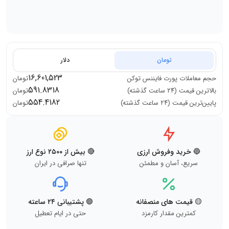
تومان
دلار
16,601,523
حجم معاملات
پورت فایننس توکن
تومان
591.8318
بالاترین قیمت (۲۴ ساعت گذشته)
تومان
554.4182
پایین‌ترین قیمت (۲۴ ساعت گذشته)
تومان
🔵 خرید وفروش ارزی
🔴 بیش از ۲۵۰۰ نوع ارز
سریع، آسان و مطمئن
تنها صرافی در ایران
🟡 قیمت های منصفانه
🟢 پشتیبانی ۲۴ ساعته
کمترین مقدار کارمزد
حتی در ایام تعطیل