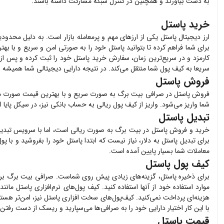
به دست بیاورند و همچنین در کنترل شبکه مشارکت داشته باشند.
خرید پاستل
ارز دیجیتال
پاستل
یکی از ارزهای مهم و پرمعامله بازار است. به دلیل محدودی
برای شما فراهم کرده تا بتوانید
پاستل
خود را به صورتی امن و سریع و با بهت
کارمزد و در سریع‌ترین زمان، سفارش خرید
پاستل
خود را ثبت کرده و پس از پردا
سریعا به کیف پول شما منتقل می‌کند. در نتیجه دارایی دیجیتالی شما همیشه 
فروش پاستل
فروش
پاستل
در صرافی بیت برگ به صورت سریع و با بهترین قیمت صورت م
شما واریز می‌شود. واریز از کیف پول ریالی به حساب بانکی نیز، در سیکل پایا
تبدیل پاستل
خرید و فروش
پاستل
در بیت برگ به صورت ریالی است، اما با سرویس تبدیل 
برای تبدیل
پاستل
به دلار، نیاز نیست که ابتدا
پاستل
خود را بفروشید و با پو
معاملات شما بسیار پایین آمده است.
کیف پول پاستل
برای ذخیره
پاستل
، گزینه‌های زیادی پیش روی شماست. صرافی بیت برگ بر
موارد استفاده خود از آنها استفاده کنید. کیف پول‌های نرم‌افزاری
پاستل
مانند 
هزینه‌ای پرداخت نمی‌کنید. کیف‌پول‌های سخت افزاری
پاستل
نیز، امن‌تر هستن
با این کار اختیار دارایی خود را به صرافی‌ها می‌سپارید و ریسک از دست رفتن د
قیمت پاستل