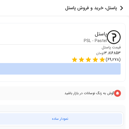
پاستل، خرید و فروش پاستل
پاستل
PSL
-
Pastel
قیمت
پاستل
3.816853
تومان
)
69,278
(
گوش به زنگ نوسانات در بازار باشید
نمودار ساده