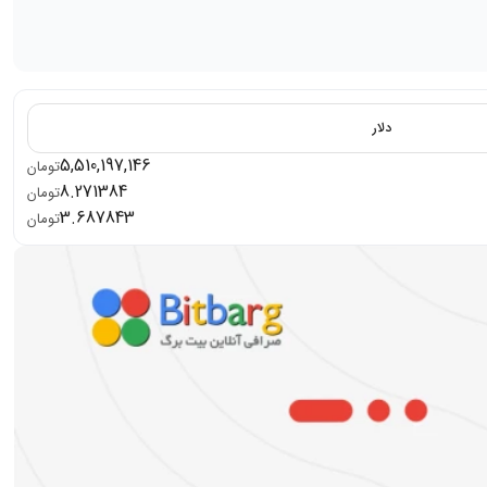
دلار
5,510,197,146
تومان
8.271384
تومان
3.687843
تومان