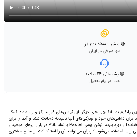
🔴 بیش از ۲۵۰۰ نوع ارز
تنها صرافی در ایران
🟢 پشتیبانی ۲۴ ساعته
حتی در ایام تعطیل
و طراحی توکن‌های غیرمثلی یا ان اف تی‌ها و وب ۳ تکنولوژی به وجود آمده است. این پلتفرم به بلاک‌چین‌های دیگر، اپلیکیشن‌های غیرمتمرکز و واسطه‌ها کمک
برای دارایی‌های خود و ویژ‌گی‌های آنها تاییدیه دریافت کنند و آنها را برای
همیشه در جای امنی نگه دارند. تنوع بسیار بالایی از اپلیکیشن‌های غیرمتمرکز می‌توانند بر روی شبکه پاستل ایجاد شوند و به کاربران امکان دهند تا از امکانات مختلف آن بهره ببرند. توکن بومی Pastel با نماد PSL در بازار ارزهای دیجیتال
بکه مانند مینت ان اف تی‌ها، ایجاد آی دی و ... استفاده می‌شود. کاربران می‌توانند آن را استیک کنند و منابع بیشتری