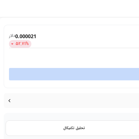
دلار
0.000021
52.71
%
تحلیل تکنیکال