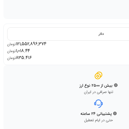
دلار
121,552,896,374
تومان
1,018.44
تومان
835.416
تومان
🔴 بیش از ۲۵۰۰ نوع ارز
تنها صرافی در ایران
🟢 پشتیبانی ۲۴ ساعته
حتی در ایام تعطیل