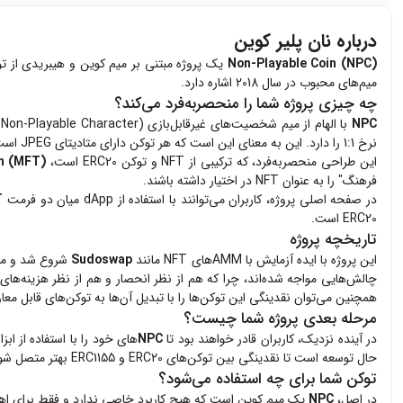
درباره نان پلیر کوین
Non-Playable Coin (NPC)
یک پروژه مبتنی بر میم کوین و هیبریدی از توکن‌های NFT است که هدف آن ایجاد ارتباط بین همه 8 میلیارد انسان روی زمی
میم‌های محبوب در سال 2018 اشاره دارد.
چه چیزی پروژه شما را منحصربه‌فرد می‌کند؟
NPC
با الهام از میم شخصیت‌های غیرقابل‌بازی (Non-Playable Character) طراحی شده و یک توکن ERC20 ایجاد کرده که عرضه آن معادل با جمعیت جهان در تاریخ 26 ژوئیه 2023 است. هر توکن
نرخ 1:1 را دارد. این به معنای این است که هر توکن دارای متادیتای JPEG است و می‌توان آن را هم در صرافی‌های غیرمتمرکز مانند
این طراحی منحصربه‌فرد، که ترکیبی از NFT و توکن ERC20 است،
n (MFT)
فرهنگ" را به عنوان NFT در اختیار داشته باشند.
در صفحه اصلی پروژه، کاربران می‌توانند با استفاده از dApp میان دو فرمت
T
ERC20 است.
تاریخچه پروژه
این پروژه با ایده آزمایش با AMM‌های NFT مانند
Sudoswap
شروع شد و متوجه شدیم که از ERC1155‌ها به اندازه کافی برای
چالش‌هایی مواجه شده‌اند، چرا که هم از نظر انحصار و هم از نظر هزینه‌های
همچنین می‌توان نقدینگی این توکن‌ها را با تبدیل آن‌ها به توکن‌های قابل معاوضه ERC20 فعال
مرحله بعدی پروژه شما چیست؟
در آینده نزدیک، کاربران قادر خواهند بود تا
NPC
های خود را با استفاده از ا
حال توسعه است تا نقدینگی بین توکن‌های ERC20 و ERC1155 بهتر متصل شود و
توکن شما برای چه استفاده می‌شود؟
در اصل،
NPC
یک میم کوین است که هیچ کاربرد خاصی ندارد و فقط برای ا