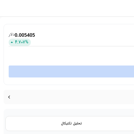
دلار
0.005405
4.707
%
تحلیل تکنیکال