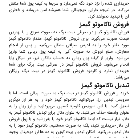
خریداری شده را نزد خود نگه نمی‌دارد و سریعا به کیف پول شما منتقل
می‌کند. در نتیجه دارایی دیجیتالی شما همیشه امن می‌ماند و خطری
آن را تهدید نخواهد کرد.
فروش ناکاموتو گیمز
فروش
ناکاموتو گیمز
در صرافی بیت برگ به صورت سریع و با بهترین
قیمت صورت می‌گیرد. برای فروش
ناکاموتو گیمز
، مقدار
ناکاموتو گیمز
مورد نظر خود را به آدرس صرافی منتقل می‌کنید و پس از انجام
سفارش، مبلغ فروش به صورت آنی به کیف پول ریالی شما واریز
می‌شود. واریز از کیف پول ریالی به حساب بانکی نیز، در سیکل پایا
انجام می‌شود. فروش
ناکاموتو گیمز
در صرافی بیت برگ برای شما
هزینه‌ای ندارد و کارمزد فروش
ناکاموتو گیمز
در بیت برگ رایگان
می‌باشد.
تبدیل ناکاموتو گیمز
خرید و فروش
ناکاموتو گیمز
در بیت برگ به صورت ریالی است، اما با
سرویس تبدیل ارز، می‌توانید
ناکاموتو گیمز
خود را به هر ارز دیگری
تبدیل کنید. با این سرویس کارمزد کمتری می‌پردازید و ارز ریال را به
عنوان واسطه حذف می‌کنید. به عنوان مثال برای تبدیل
ناکاموتو گیمز
به
دلار، نیاز نیست که ابتدا
ناکاموتو گیمز
خود را بفروشید و با پول فروش
آن دلار خریداری کنید، بلکه به صورت مستقیم،
ناکاموتو گیمز
خود را به
دلار تبدیل می‌کنید. امکان تبدیل بیت کوین به ده ها ارز دیجیتال وجود