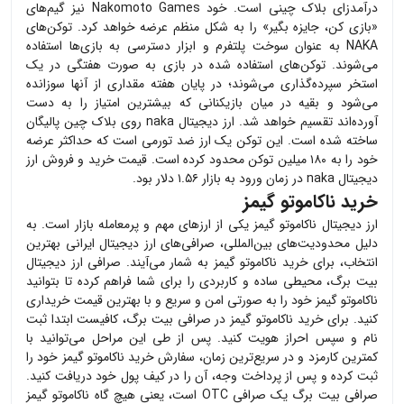
درآمدزای بلاک چینی است. خود Nakomoto Games نیز گیم‌های
«بازی کن، جایزه بگیر» را به شکل منظم عرضه خواهد کرد. توکن‌های
NAKA به عنوان سوخت پلتفرم و ابزار دسترسی به بازی‌ها استفاده
می‌شوند. توکن‌‌های استفاده شده در بازی به صورت هفتگی در یک
استخر سپرده‌گذاری می‌شوند؛ در پایان هفته مقداری از آنها سوزانده
می‌شود و بقیه در میان بازیکنانی که بیشترین امتیاز را به دست
آورده‌اند تقسیم خواهد شد. ارز دیجیتال naka روی بلاک چین پالیگان
ساخته شده است. این توکن یک ارز ضد تورمی است که حداکثر عرضه
خود را به ۱۸۰ میلین توکن محدود کرده است. قیمت خرید و فروش ارز
دیجیتال naka در زمان ورود به بازار ۱.۵۶ دلار بود.
خرید ناکاموتو گیمز
ارز دیجیتال
ناکاموتو گیمز
یکی از ارزهای مهم و پرمعامله بازار است. به
دلیل محدودیت‌های بین‌المللی، صرافی‌های ارز دیجیتال ایرانی بهترین
انتخاب، برای خرید
ناکاموتو گیمز
به شمار می‌آیند. صرافی ارز دیجیتال
بیت برگ، محیطی ساده و کاربردی را برای شما فراهم کرده تا بتوانید
ناکاموتو گیمز
خود را به صورتی امن و سریع و با بهترین قیمت خریداری
کنید. برای خرید
ناکاموتو گیمز
در صرافی بیت برگ، کافیست ابتدا ثبت
نام و سپس احراز هویت کنید. پس از طی این مراحل می‌توانید با
کمترین کارمزد و در سریع‌ترین زمان، سفارش خرید
ناکاموتو گیمز
خود را
ثبت کرده و پس از پرداخت وجه، آن را در کیف پول خود دریافت کنید.
صرافی بیت برگ یک صرافی OTC است، یعنی هیچ گاه
ناکاموتو گیمز