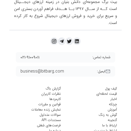
بیت برگ مجموعه‌ای دانش بنیان در زمینه ارزهای دیجــیتال
است کــه از ســال ۱۳۹۷ بــا هــدف فراهم آوردن
بستری امن
و سریع برای خرید و فروش ارزهای دیجیتال شروع به کار کرده
است.
۰۲۱-۹۱۰۰۹۰۱۱
شماره تماس:
business@bitbarg.com
ایمیل:
کیف پول
گزارش باگ
قیمت لحظه‌ای
نظرات کاربران
اخبار
کارمزد‌ها
چرتکه
قوانین و مقررات
آموزش
نمایش زنده معاملات
گوش به زنگ
سوالات متداول
گنجینه
مستندات API
ارتباط با ما
فرصت‌های شغلی
ارتباط با مدیریت
درباره ما