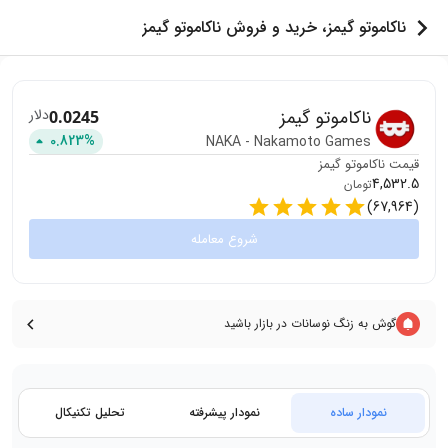
ناکاموتو گیمز، خرید و فروش ناکاموتو گیمز
ناکاموتو گیمز
دلار
0.0245
0.823
%
NAKA
-
Nakamoto Games
قیمت
ناکاموتو گیمز
4,532.5
تومان
)
67,964
(
شروع معامله
گوش به زنگ نوسانات در بازار باشید
نمودار ساده
نمودار پیشرفته
تحلیل تکنیکال