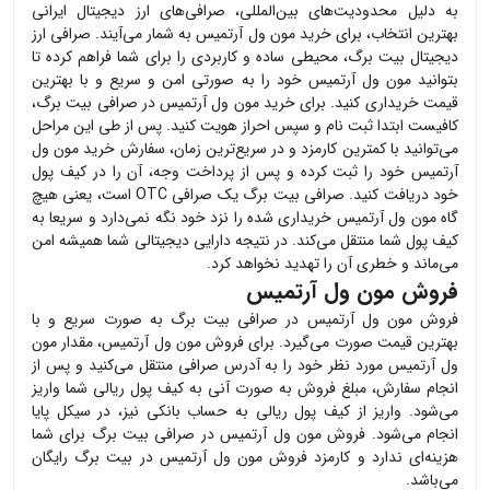
به دلیل محدودیت‌های بین‌المللی، صرافی‌های ارز دیجیتال ایرانی
بهترین انتخاب، برای خرید
مون ول آرتمیس
به شمار می‌آیند. صرافی ارز
دیجیتال بیت برگ، محیطی ساده و کاربردی را برای شما فراهم کرده تا
بتوانید
مون ول آرتمیس
خود را به صورتی امن و سریع و با بهترین
قیمت خریداری کنید. برای خرید
مون ول آرتمیس
در صرافی بیت برگ،
کافیست ابتدا ثبت نام و سپس احراز هویت کنید. پس از طی این مراحل
می‌توانید با کمترین کارمزد و در سریع‌ترین زمان، سفارش خرید
مون ول
آرتمیس
خود را ثبت کرده و پس از پرداخت وجه، آن را در کیف پول
خود دریافت کنید. صرافی بیت برگ یک صرافی OTC است، یعنی هیچ
گاه
مون ول آرتمیس
خریداری شده را نزد خود نگه نمی‌دارد و سریعا به
کیف پول شما منتقل می‌کند. در نتیجه دارایی دیجیتالی شما همیشه امن
می‌ماند و خطری آن را تهدید نخواهد کرد.
فروش مون ول آرتمیس
فروش
مون ول آرتمیس
در صرافی بیت برگ به صورت سریع و با
بهترین قیمت صورت می‌گیرد. برای فروش
مون ول آرتمیس
، مقدار
مون
ول آرتمیس
مورد نظر خود را به آدرس صرافی منتقل می‌کنید و پس از
انجام سفارش، مبلغ فروش به صورت آنی به کیف پول ریالی شما واریز
می‌شود. واریز از کیف پول ریالی به حساب بانکی نیز، در سیکل پایا
انجام می‌شود. فروش
مون ول آرتمیس
در صرافی بیت برگ برای شما
هزینه‌ای ندارد و کارمزد فروش
مون ول آرتمیس
در بیت برگ رایگان
می‌باشد.