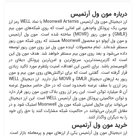
درباره مون ول آرتمیس
ارز دیجیتال مون ول آرتمیس Moonwell Artemis با نماد WELL رمز ارز
بومی یک پروتکل وام‌دهی غیر امانی است که روی شبکه‌های مون بیم
(GMLR) و مون ریور (MOVR) ساخته شده است. مون ول آرتمیس
و مون ول آپولو دو محصول Moonwell هستند که روی شبکه مون ریور
مستقر شد‌ه‌اند. تمام محصولات آینده مون ول نیز روی مون ریور توسعه
داده می‌شود و بعد روی مون بیم مستقر خواهد شد. هدف مون ول این
است که کاربرپسندترین، سریع‌ترین و امن‌ترین پروتکل دیفای در
اکوسیستم باشد. برای تامین این اهداف، امنیت پلتفرم مورد تاکید زیادی
قرار گرفته است. گفتنی است که برای تراکنش‌های روی مون بیم و مون
ریور به ارزهای دیجیتال GMLR و MOVR نیاز دارید. ارز دیجیتال WELL
رمز ارزی با سقف عرضه نامحدود است که در حال حاضر مجموع عرضه
آن ۵ میلیارد توکن است. این رمز ارز روی بلاک چین مون ریور قرار دارد
و توکن حاکمیتی پروتکل مون ول آرتمیس WELL است. این ارز دیجیتال
می‌تواند برای ماژول امنیتی شبکه مون ول Moonwell استیک شود و در
مقابل کاربران می‌توانند در حاکمیت شبکه مشارکت کنند یا حق رای خود
را به دیگران واگذار کنند.
خرید مون ول آرتمیس
ارز دیجیتال
مون ول آرتمیس
یکی از ارزهای مهم و پرمعامله بازار است.