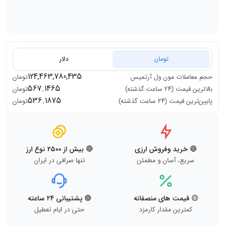
تومان
دلار
124,463,780,435
حجم معاملات
مون ول آرتمیس
تومان
567.1465
بالاترین قیمت (۲۴ ساعت گذشته)
تومان
536.1875
پایین‌ترین قیمت (۲۴ ساعت گذشته)
تومان
🔵 خرید وفروش ارزی
🔴 بیش از ۲۵۰۰ نوع ارز
سریع، آسان و مطمئن
تنها صرافی در ایران
🟡 قیمت های منصفانه
🟢 پشتیبانی ۲۴ ساعته
کمترین مقدار کارمزد
حتی در ایام تعطیل