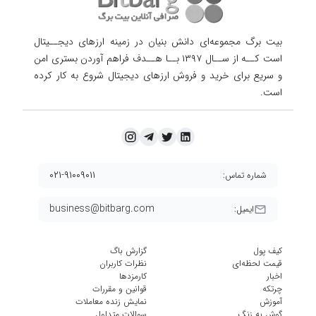
بیت برگ مجموعه‌ای دانش بنیان در زمینه ارزهای دیجــیتال
است کــه از ســال ۱۳۹۷ بــا هــدف فراهم آوردن
بستری امن
و سریع برای خرید و فروش ارزهای دیجیتال شروع به کار کرده
است.
۰۲۱-۹۱۰۰۹۰۱۱
شماره تماس:
business@bitbarg.com
ایمیل:
کیف پول
گزارش باگ
قیمت لحظه‌ای
نظرات کاربران
اخبار
کارمزد‌ها
چرتکه
قوانین و مقررات
آموزش
نمایش زنده معاملات
گوش به زنگ
سوالات متداول