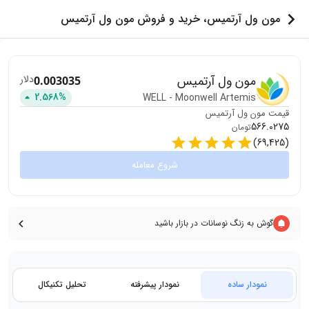
مون ول آرتمیس، خرید و فروش مون ول آرتمیس
مون ول آرتمیس
دلار
0.003035
2.568
%
WELL
-
Moonwell Artemis
قیمت
مون ول آرتمیس
566.0275
تومان
)
69,425
(
شروع معامله
گوش به زنگ نوسانات در بازار باشید
نمودار ساده
نمودار پیشرفته
تحلیل تکنیکال