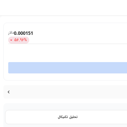
دلار
0.000151
56.96
%
تحلیل تکنیکال