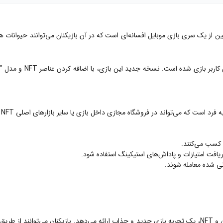
Monster Galaxy P2E با ترکیب بازی‌های موبایل کلاسیک با فناوری بلاکچین و NFT، یک تجربه بازی جدید و جذاب ارائ