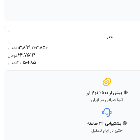
دلار
13,899,203,850
تومان
64.75119
تومان
20.50485
تومان
🔴 بیش از ۲۵۰۰ نوع ارز
تنها صرافی در ایران
🟢 پشتیبانی ۲۴ ساعته
حتی در ایام تعطیل