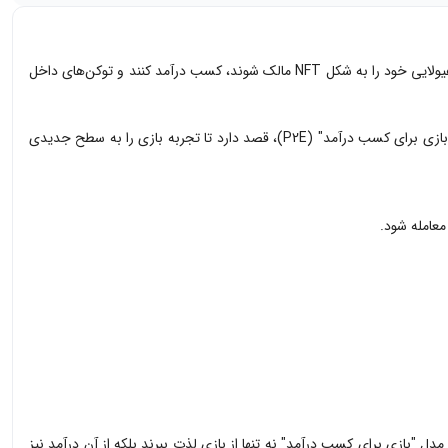
Monster Galaxy P2E نسخه بازی بلاکچین از یک سری بازی موبایل افسانه‌ای است که در آن بازیکنان می‌توانند حیوانات هیولایی خود را به شکل NFT مالک شوند، کسب درآمد کنند و توکن‌های داخل
Monster Galaxy از زمان انتشار اولیه در سال 2011 توسط بیش از 25 میلیون کاربر بازی شده است. نسخه جدید این بازی، با اضافه کردن عناصر NFT و مدل "بازی برای کسب درآمد" (P2E)، قصد دارد تا تجربه بازی را به سطح جدیدی
ه می‌دهد. بازیکنان می‌توانند از طریق مدل "بازی برای کسب درآمد" نه تنها از بازی لذت ببرند بلکه از آن درآمد نیز