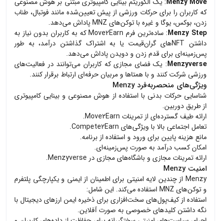
Menzy Move
: یک الگوریتم بینایی کامپیوتری مبتنی بر هوش مصنوعی
که کاربران را برای حرکات ورزشی از پیش تعیین‌شده مانند فوتبال، طناب
زدن، بوکس، یوگا و غیره با توکن‌های MNZ پاداش می‌دهد.
Menzy Step
: ساده‌ترین فرم Move2Earn که به کاربران بدون نیاز به
داشتن NFT‌های گران‌قیمت یا به اشتراک گذاشتن درآمد، به طور
پس‌زمینه‌ای برای قدم زدن و دویدن پاداش می‌دهد.
Menzyverse
: یک فضای مجازی که کاربران می‌توانند در فعالیت‌های
ورزشی شرکت کنند و با همتاها و مربیان حرفه‌ای ارتباط برقرار کنند.
ویژگی‌های منحصربه‌فرد Menzy
شناسایی حرکات بدنی با استفاده از هوش مصنوعی و بینایی کامپیوتری
از طریق دوربین.
ارائه طیف گسترده‌ای از تمرینات Move2Earn.
تعامل اجتماعی بالا با ویژگی‌های Compete2Earn.
مانع هزینه پایین برای ورود و استفاده از برنامه.
امکان کسب درآمد به صورت پس‌زمینه‌ای.
ارائه تمرینات مجازی و باشگاه‌های مجازی در Menzyverse.
امنیت Menzy
Menzy از چندین لایه امنیتی برای اطمینان از ایمنی و یکپارچگی پلتفرم
و توکن‌های MNZ استفاده می‌کند. این شامل:
استفاده از کیف‌پول‌های سخت‌افزاری برای ذخیره ایمن ارزهای دیجیتال با
نگه داشتن کلیدهای خصوصی به صورت آفلاین.
اجرای سیاست‌های امنیتی سختگیرانه برای حفاظت از داده‌های کاربران و