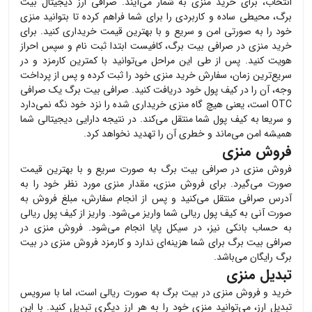
انتخاب، برای خرید
منزی
به شمار می‌آیند. صرافی ارز دیجیتال بیت
برگ، محیطی ساده و کاربردی را برای شما فراهم کرده تا بتوانید
منزی
خود را به صورتی امن و سریع و با بهترین قیمت خریداری کنید. برای
خرید
منزی
در صرافی بیت برگ، کافیست ابتدا ثبت نام و سپس احراز
هویت کنید. پس از طی این مراحل می‌توانید با کمترین کارمزد و در
سریع‌ترین زمان، سفارش خرید
منزی
خود را ثبت کرده و پس از پرداخت
وجه، آن را در کیف پول خود دریافت کنید. صرافی بیت برگ یک صرافی
OTC است، یعنی هیچ گاه
منزی
خریداری شده را نزد خود نگه نمی‌دارد
و سریعا به کیف پول شما منتقل می‌کند. در نتیجه دارایی دیجیتالی شما
همیشه امن می‌ماند و خطری آن را تهدید نخواهد کرد.
فروش منزی
فروش
منزی
در صرافی بیت برگ به صورت سریع و با بهترین قیمت
صورت می‌گیرد. برای فروش
منزی
، مقدار
منزی
مورد نظر خود را به
آدرس صرافی منتقل می‌کنید و پس از انجام سفارش، مبلغ فروش به
صورت آنی به کیف پول ریالی شما واریز می‌شود. واریز از کیف پول ریالی
به حساب بانکی نیز، در سیکل پایا انجام می‌شود. فروش
منزی
در
صرافی بیت برگ برای شما هزینه‌ای ندارد و کارمزد فروش
منزی
در بیت
برگ رایگان می‌باشد.
تبدیل منزی
خرید و فروش
منزی
در بیت برگ به صورت ریالی است، اما با سرویس
تبدیل ارز، می‌توانید
منزی
خود را به هر ارز دیگری تبدیل کنید. با این