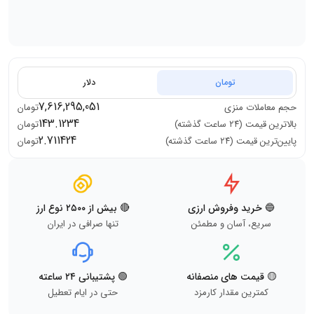
تومان
دلار
7,616,295,051
حجم معاملات
منزی
تومان
143.1234
بالاترین قیمت (۲۴ ساعت گذشته)
تومان
2.711424
پایین‌ترین قیمت (۲۴ ساعت گذشته)
تومان
🔵 خرید وفروش ارزی
🔴 بیش از ۲۵۰۰ نوع ارز
سریع، آسان و مطمئن
تنها صرافی در ایران
🟡 قیمت های منصفانه
🟢 پشتیبانی ۲۴ ساعته
کمترین مقدار کارمزد
حتی در ایام تعطیل