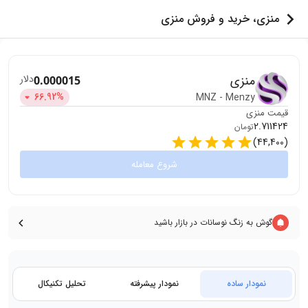
منزی، خرید و فروش منزی
منزی
دلار
0.000015
66.92
%
MNZ
-
Menzy
قیمت
منزی
2.711424
تومان
)
44,400
(
شروع معامله
گوش به زنگ نوسانات در بازار باشید
نمودار ساده
نمودار پیشرفته
تحلیل تکنیکال