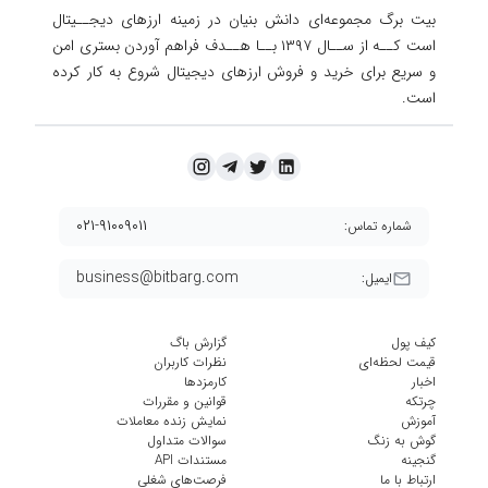
بیت برگ مجموعه‌ای دانش بنیان در زمینه ارزهای دیجــیتال
است کــه از ســال ۱۳۹۷ بــا هــدف فراهم آوردن
بستری امن
و سریع برای خرید و فروش ارزهای دیجیتال شروع به کار کرده
است.
۰۲۱-۹۱۰۰۹۰۱۱
شماره تماس:
business@bitbarg.com
ایمیل:
کیف پول
گزارش باگ
قیمت لحظه‌ای
نظرات کاربران
اخبار
کارمزد‌ها
چرتکه
قوانین و مقررات
آموزش
نمایش زنده معاملات
گوش به زنگ
سوالات متداول
گنجینه
مستندات API
ارتباط با ما
فرصت‌های شغلی