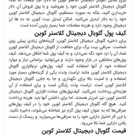
برای تبدیل
گلوبال دیجیتال کلاستر کوین
به دلار، نیاز نیست که ابتدا
گلوبال دیجیتال کلاستر کوین
خود را بفروشید و با پول فروش آن دلار
خریداری کنید، بلکه به صورت مستقیم،
گلوبال دیجیتال کلاستر کوین
خود را به دلار تبدیل می‌کنید. امکان تبدیل بیت کوین به ده ها ارز
دیجیتال وجود دارد و هزینه معاملات شما بسیار پایین آمده است.
کیف پول گلوبال دیجیتال کلاستر کوین
برای ذخیره
گلوبال دیجیتال کلاستر کوین
، گزینه‌های زیادی پیش روی
شماست. صرافی بیت برگ برای حفاظت از
گلوبال دیجیتال کلاستر کوین
شما، آن را نزد خود نگه نمی‌دارد و به کیف پول شما انتقال می‌دهد. کیف
پول‌های مختلفی در بازار وجود دارند و می‌توانید براساس نیاز و موارد
استفاده خود از آنها استفاده کنید. کیف پول‌های نرم‌افزاری
گلوبال
دیجیتال کلاستر کوین
مانند تراست ولت، یکی از گزینه‌های بسیار مورد
استفاده و با امنیت بالا برای نگهداری و جا به جایی
گلوبال دیجیتال
کلاستر کوین
است. تراست ولت رایگان است و برای استفاده از آن
هزینه‌ای پرداخت نمی‌کنید. کیف‌پول‌های سخت افزاری
گلوبال دیجیتال
کلاستر کوین
نیز، امن‌تر هستند، اما برای داشتن آنها باید هزینه پرداخت
کنید. هیچ گاه
گلوبال دیجیتال کلاستر کوین
خود را در کیف پول‌های
صرافی‌ها که به عنوان کیف پول گرم نیز شناخته می‌شوند، ذخیره نکنید.
با این کار اختیار دارایی خود را به صرافی‌ها می‌سپارید و ریسک از دست
رفتن دارایی شما بالا می‌رود.
قیمت گلوبال دیجیتال کلاستر کوین