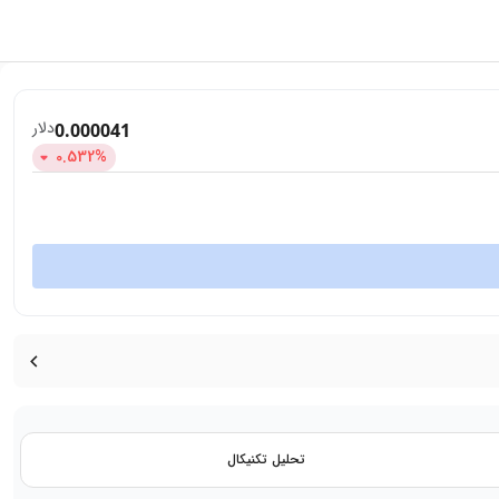
دلار
0.000041
0.532
%
تحلیل تکنیکال