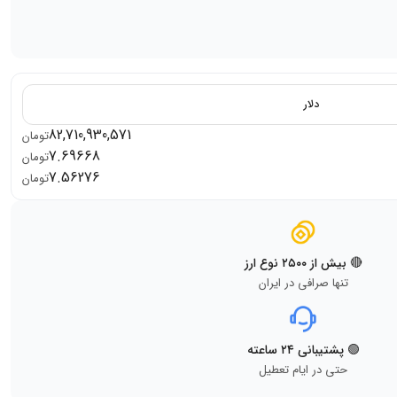
دلار
82,710,930,571
تومان
7.69668
تومان
7.56276
تومان
🔴 بیش از ۲۵۰۰ نوع ارز
تنها صرافی در ایران
🟢 پشتیبانی ۲۴ ساعته
حتی در ایام تعطیل