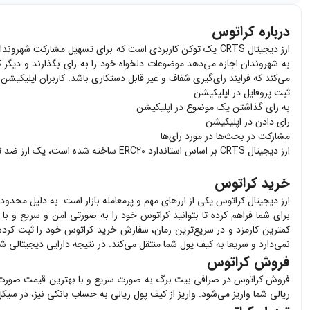
درباره کراتوس
به شهروندان اجازه می‌دهد موضوعات دلخواه خود را به رای بگذارند و دیگر کا
می‌کند که فرایند رای‌گیری شفاف و غیر قابل دستکاری باشد. کاربران اپلیکیشن Cratos می‌توانند ارز دیجیتال کراتوس را در ازای فعالیت‌‌های خود در این اپ به دست بیاورند. رمز ارز crts می‌تواند در ازای فعالیت‌های زیر به دست بیاید
ثبت پروفایل در اپلیکیشن
به رای گذاشتن یک موضوع در اپلیکیشن
رای دادن در اپلیکیشن
مشارکت در بحث‌ها در مورد رای‌ها
ارز دیجیتال CRTS بر اساس استاندارد ERC20 ساخته شده است، یک ارز ضد تورمی است و سقف عرضه آن به ۱۰۰ میلیارد توکن محدود شده است. قیمت crts در بدو ورود به بازار ارزهای دیجیتال ۰.۰۰۲ دلار بود.
خرید کراتوس
ارز دیجیتال
کراتوس
یکی از ارزهای مهم و پرمعامله بازار است. به دلیل محدودی
برای شما فراهم کرده تا بتوانید
کراتوس
خود را به صورتی امن و سریع و با 
کمترین کارمزد و در سریع‌ترین زمان، سفارش خرید
کراتوس
خود را ثبت کرده و 
نمی‌دارد و سریعا به کیف پول شما منتقل می‌کند. در نتیجه دارایی دیجیتالی 
فروش کراتوس
فروش
کراتوس
در صرافی بیت برگ به صورت سریع و با بهترین قیمت صورت
ریالی شما واریز می‌شود. واریز از کیف پول ریالی به حساب بانکی نیز، در سیک