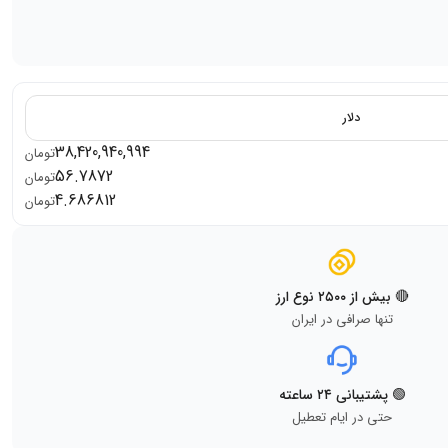
دلار
38,420,940,994
تومان
56.7872
تومان
4.686812
تومان
🔴 بیش از ۲۵۰۰ نوع ارز
تنها صرافی در ایران
🟢 پشتیبانی ۲۴ ساعته
حتی در ایام تعطیل