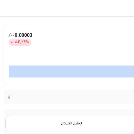
دلار
0.00003
54.24
%
تحلیل تکنیکال