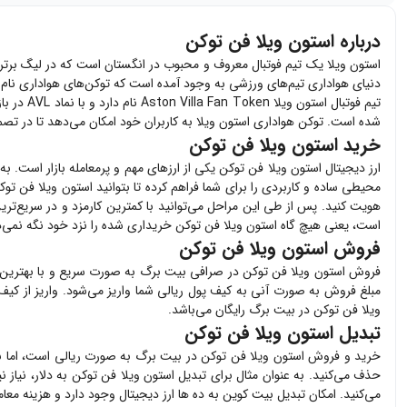
درباره استون ویلا فن توکن
دنیای هواداری تیم‌های ورزشی به وجود آمده است که توکن‌های هواداری نام دا
تیم فوتبال استون ویلا
Aston Villa Fan Token
نام دارد و با نماد
AVL
شده است. توکن‌ هواداری استون ویلا به کاربران خود امکان می‌دهد تا در تصمی
خرید استون ویلا فن توکن
ارز دیجیتال
استون ویلا فن توکن
یکی از ارزهای مهم و پرمعامله بازار است. ب
محیطی ساده و کاربردی را برای شما فراهم کرده تا بتوانید
استون ویلا فن توک
هویت کنید. پس از طی این مراحل می‌توانید با کمترین کارمزد و در سریع‌تر
است، یعنی هیچ گاه
استون ویلا فن توکن
خریداری شده را نزد خود نگه نمی‌د
فروش استون ویلا فن توکن
فروش
استون ویلا فن توکن
در صرافی بیت برگ به صورت سریع و با بهترین
مبلغ فروش به صورت آنی به کیف پول ریالی شما واریز می‌شود. واریز از کیف
ویلا فن توکن
در بیت برگ رایگان می‌باشد.
تبدیل استون ویلا فن توکن
خرید و فروش
استون ویلا فن توکن
در بیت برگ به صورت ریالی است، اما با
حذف می‌کنید. به عنوان مثال برای تبدیل
استون ویلا فن توکن
به دلار، نیاز 
می‌کنید. امکان تبدیل بیت کوین به ده ها ارز دیجیتال وجود دارد و هزینه معا