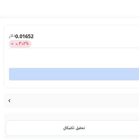
دلار
0.01652
0.302
%
تحلیل تکنیکال