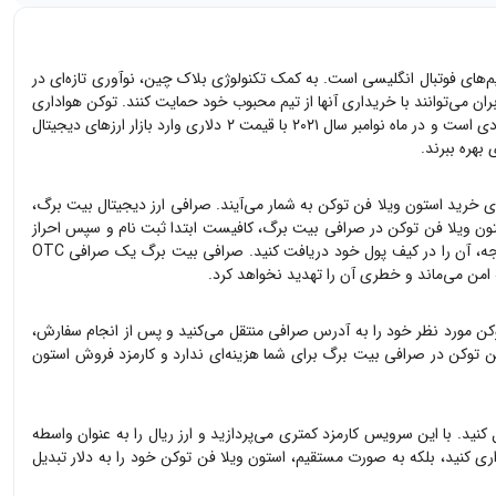
. این تیم در سال ۱۸۷۴ پایه‌گذاری شده است و یکی از محبوب‌ترین تیم‌های فوتبال انگلیسی است. به کمک تکنولوژی بلاک چین، نوآوری تازه‌ای در
ان می‌توانند با خریداری آنها از تیم محبوب خود حمایت کنند. توکن هواداری
در بازار ارزهای دیجیتال معامله می‌شود. این توکن دارای محدودیت عرضه ۱۰ میلیون عددی است و در ماه نوامبر سال ۲۰۲۱ با قیمت ۲ دلاری وارد بازار ارزهای دیجیتال
بهره ببرند.
رای خرید
استون ویلا فن توکن
به شمار می‌آیند. صرافی ارز دیجیتال بیت برگ،
ون ویلا فن توکن
در صرافی بیت برگ، کافیست ابتدا ثبت نام و سپس احراز
خود را ثبت کرده و پس از پرداخت وجه، آن را در کیف پول خود دریافت کنید. صرافی بیت برگ یک صرافی OTC
 امن می‌ماند و خطری آن را تهدید نخواهد کرد.
کن
مورد نظر خود را به آدرس صرافی منتقل می‌کنید و پس از انجام سفارش،
ن توکن
در صرافی بیت برگ برای شما هزینه‌ای ندارد و کارمزد فروش
استون
کنید. با این سرویس کارمزد کمتری می‌پردازید و ارز ریال را به عنوان واسطه
اری کنید، بلکه به صورت مستقیم،
استون ویلا فن توکن
خود را به دلار تبدیل