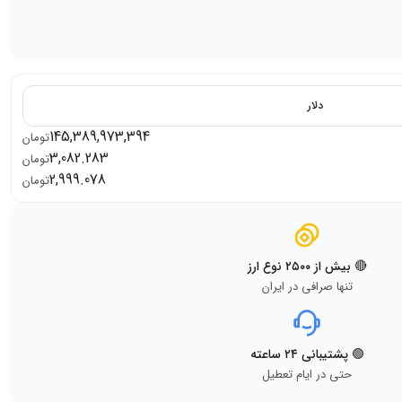
دلار
145,389,973,394
تومان
3,082.283
تومان
2,999.078
تومان
🔴 بیش از ۲۵۰۰ نوع ارز
تنها صرافی در ایران
🟢 پشتیبانی ۲۴ ساعته
حتی در ایام تعطیل