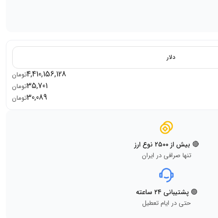
دلار
4,410,156,128
تومان
35,701
تومان
30,089
تومان
🔴 بیش از ۲۵۰۰ نوع ارز
تنها صرافی در ایران
🟢 پشتیبانی ۲۴ ساعته
حتی در ایام تعطیل