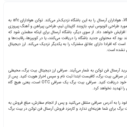
ارز دیجیتال Arsenal Fan Token با نماد AFC فن توکن باشگاه آرسنال است که از طریق فعالیت‌‌های سرگرم‌کننده‌ای مثل نظرسنجی، بازی،‌ رقابت و تجربیات VIP، هواداران آرسنال را به این باشگاه نزدیک‌تر می‌کند. توکن هوادارای afc به
 مورد طراحی اتوبوس تیم، بازوبند کاپیتان تیم، طراحی پیراهن و آهنگ پیروزی
‌های بیشتر، حق رای آنها را افزایش خواهد داد. از سوی دیگر، باشگاه آرسنال برای اینکه مطمئن شود که
هر هولدر برای شرکت در نظرسنجی را محدود خواهد کرد. علاوه بر این، هولدرهای afc اولین کسانی خواهند بود که محتوای جدید باشگاه را دریافت می‌کنند،‌ یا در کوییزها، رقابت‌ها و
فرم اجتماعی است که افرادا دارای علائق مشترک را به یکدیگر نزدیک می‌کند. ارز دیجیتال
خرید
آرسنال فن توکن
به شمار می‌آیند. صرافی ارز دیجیتال بیت برگ، محیطی
ر صرافی بیت برگ، کافیست ابتدا ثبت نام و سپس احراز هویت کنید. پس از
 کنید. صرافی بیت برگ یک صرافی OTC است، یعنی هیچ گاه
را تهدید نخواهد کرد.
ود را به آدرس صرافی منتقل می‌کنید و پس از انجام سفارش، مبلغ فروش به
برگ برای شما هزینه‌ای ندارد و کارمزد فروش
آرسنال فن توکن
در بیت برگ