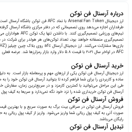
درباره آرسنال فن توکن
طرفداران اجازه می‌دهد روی تصمیماتی که در دفتر مرکزی باشگاه آرسنال گرفته 
تیم‌های ورزشی تص
بازی‌ها مشارکت می‌کنند. ارز دیجیتال آرسنال afc روی بلاک
چین چیلیز (CHZ)
AFC در اواخر سال ۲۰۲۱ با قیمت ۵.۸ دلار وارد بازار رمزارزها شد. عرضه فعلی توکن هواداری باشگاه آرسنال ۴۰ میلیون واحد است اما سقفی برای عرضه آن تعیین نشده است.
خرید آرسنال فن توکن
ارز دیجیتال
آرسنال فن توکن
یکی از ارزهای مهم و پرمعامله بازار است. به دل
ساده و کاربردی را برای شما فراهم کرده تا بتوانید
آرسنال فن توکن
خود را به ص
طی این مراحل می‌توانید با کمترین کارمزد و در سریع‌ترین زمان، سفارش خر
آرسنال فن توکن
خریداری شده را نزد خود نگه نمی‌دارد و سریعا به کیف پول 
فروش آرسنال فن توکن
فروش
آرسنال فن توکن
در صرافی بیت برگ به صورت سریع و با بهترین قیم
صورت آنی به کیف پول ریالی شما واریز می‌شود. واریز از کیف پول ریالی به 
رایگان می‌باشد.
تبدیل آرسنال فن توکن