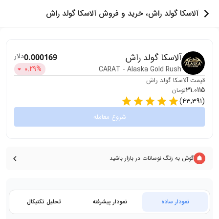
آلاسکا گولد راش، خرید و فروش آلاسکا گولد راش
آلاسکا گولد راش
دلار
0.000169
0.29
%
CARAT
-
Alaska Gold Rush
قیمت
آلاسکا گولد راش
31.0115
تومان
)
43,391
(
شروع معامله
گوش به زنگ نوسانات در بازار باشید
نمودار ساده
نمودار پیشرفته
تحلیل تکنیکال