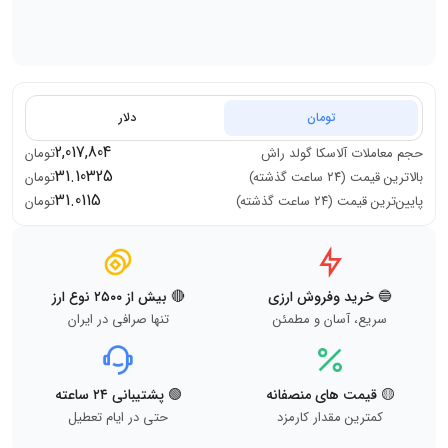
تومان
دلار
2,017,804
حجم معاملات
آلاسکا گولد راش
تومان
31.10325
بالاترین قیمت (۲۴ ساعت گذشته)
تومان
31.0115
پایین‌ترین قیمت (۲۴ ساعت گذشته)
تومان
🔵 خرید وفروش ارزی
🔴 بیش از ۲۵۰۰ نوع ارز
سریع، آسان و مطمئن
تنها صرافی در ایران
🟡 قیمت های منصفانه
🟢 پشتیبانی ۲۴ ساعته
کمترین مقدار کارمزد
حتی در ایام تعطیل