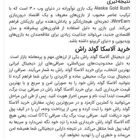
نتیجه‌گیری
Alaska Gold Rush یک بازی نوآورانه در دنیای وب 3.0 است که با
ترکیب عناصر محبوب از بازی‌های معروف و یک اقتصاد درون‌بازی
Win2Earn، تجربه‌ای هیجان‌انگیز و پاداش‌دهنده برای بازیکنان فراهم
می‌کند. این بازی به دلیل استفاده از فناوری‌های پیشرفته و مدل
اقتصادی جدید، می‌تواند جذابیت زیادی برای علاقه‌مندان به بازی‌های
ویدیویی و دنیای کریپتو داشته باشد.
خرید آلاسکا گولد راش
ارز دیجیتال
آلاسکا گولد راش
یکی از ارزهای مهم و پرمعامله بازار است.
به دلیل محدودیت‌های بین‌المللی، صرافی‌های ارز دیجیتال ایرانی
بهترین انتخاب، برای خرید
آلاسکا گولد راش
به شمار می‌آیند. صرافی ارز
دیجیتال بیت برگ، محیطی ساده و کاربردی را برای شما فراهم کرده تا
بتوانید
آلاسکا گولد راش
خود را به صورتی امن و سریع و با بهترین
قیمت خریداری کنید. برای خرید
آلاسکا گولد راش
در صرافی بیت برگ،
کافیست ابتدا ثبت نام و سپس احراز هویت کنید. پس از طی این مراحل
می‌توانید با کمترین کارمزد و در سریع‌ترین زمان، سفارش خرید
آلاسکا
گولد راش
خود را ثبت کرده و پس از پرداخت وجه، آن را در کیف پول
خود دریافت کنید. صرافی بیت برگ یک صرافی OTC است، یعنی هیچ
گاه
آلاسکا گولد راش
خریداری شده را نزد خود نگه نمی‌دارد و سریعا به
کیف پول شما منتقل می‌کند. در نتیجه دارایی دیجیتالی شما همیشه امن
می‌ماند و خطری آن را تهدید نخواهد کرد.