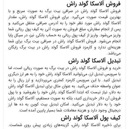
فروش آلاسکا گولد راش
فروش
آلاسکا گولد راش
در صرافی بیت برگ به صورت سریع و با
بهترین قیمت صورت می‌گیرد. برای فروش
آلاسکا گولد راش
، مقدار
آلاسکا گولد راش
مورد نظر خود را به آدرس صرافی منتقل می‌کنید و
پس از انجام سفارش، مبلغ فروش به صورت آنی به کیف پول ریالی شما
واریز می‌شود. واریز از کیف پول ریالی به حساب بانکی نیز، در سیکل پایا
انجام می‌شود. فروش
آلاسکا گولد راش
در صرافی بیت برگ برای شما
هزینه‌ای ندارد و کارمزد فروش
آلاسکا گولد راش
در بیت برگ رایگان
می‌باشد.
تبدیل آلاسکا گولد راش
خرید و فروش
آلاسکا گولد راش
در بیت برگ به صورت ریالی است، اما
با سرویس تبدیل ارز، می‌توانید
آلاسکا گولد راش
خود را به هر ارز دیگری
تبدیل کنید. با این سرویس کارمزد کمتری می‌پردازید و ارز ریال را به
عنوان واسطه حذف می‌کنید. به عنوان مثال برای تبدیل
آلاسکا گولد راش
به دلار، نیاز نیست که ابتدا
آلاسکا گولد راش
خود را بفروشید و با پول
فروش آن دلار خریداری کنید، بلکه به صورت مستقیم،
آلاسکا گولد راش
خود را به دلار تبدیل می‌کنید. امکان تبدیل بیت کوین به ده ها ارز
دیجیتال وجود دارد و هزینه معاملات شما بسیار پایین آمده است.
کیف پول آلاسکا گولد راش
برای ذخیره
آلاسکا گولد راش
، گزینه‌های زیادی پیش روی شماست.