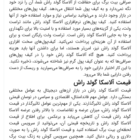
صرافی بیت برگ برای حفاظت از
آلاسکا گولد راش
شما، آن را نزد خود
نگه نمی‌دارد و به کیف پول شما انتقال می‌دهد. کیف پول‌های مختلفی
در بازار وجود دارند و می‌توانید براساس نیاز و موارد استفاده خود از آنها
استفاده کنید. کیف پول‌های نرم‌افزاری
آلاسکا گولد راش
مانند تراست
ولت، یکی از گزینه‌های بسیار مورد استفاده و با امنیت بالا برای نگهداری
و جا به جایی
آلاسکا گولد راش
است. تراست ولت رایگان است و برای
استفاده از آن هزینه‌ای پرداخت نمی‌کنید. کیف‌پول‌های سخت افزاری
آلاسکا گولد راش
نیز، امن‌تر هستند، اما برای داشتن آنها باید هزینه
پرداخت کنید. هیچ گاه
آلاسکا گولد راش
خود را در کیف پول‌های
صرافی‌ها که به عنوان کیف پول گرم نیز شناخته می‌شوند، ذخیره نکنید.
با این کار اختیار دارایی خود را به صرافی‌ها می‌سپارید و ریسک از دست
رفتن دارایی شما بالا می‌رود.
قیمت آلاسکا گولد راش
قیمت
آلاسکا گولد راش
در بازار ارزهای دیجیتال به عوامل مختلفی
بستگی دارد. عوامل مهم فاندامنتال، اقتصادی و سیاسی در نوسان قیمتی
آلاسکا گولد راش
تاثیرگذارند. یکی از مهم‌ترین عوامل تاثیرگذار در قیمت
آلاسکا گولد راش
، میزان عرضه و تقاضاست. با بالاتر رفتن عرضه
آلاسکا
گولد راش
قیمت آن کاهش می‌یابد و برعکس. برای اطلاع از قیمت
آلاسکا گولد راش
و تاریخچه قیمتی آن، می‌توانید از سرویس قیمت
لحظه‌ای بیت برگ استفاده کنید و قیمت
آلاسکا گولد راش
را به صورت
دلاری و ریالی دنبال کنید. همچنین سرویس گوش به زنگ بیت برگ