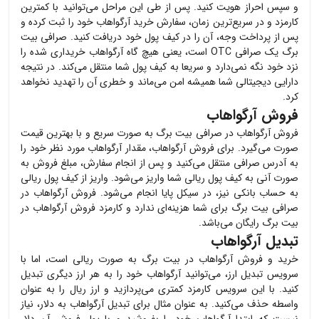
و سپس احراز هویت کنید. پس از طی این مراحل می‌توانید با کمترین
کارمزد و در سریع‌ترین زمان، سفارش خرید
آرگواهاب
خود را ثبت کرده و
پس از پرداخت وجه، آن را در کیف پول خود دریافت کنید. صرافی بیت
برگ یک صرافی OTC است، یعنی هیچ گاه
آرگواهاب
خریداری شده را
نزد خود نگه نمی‌دارد و سریعا به کیف پول شما منتقل می‌کند. در نتیجه
دارایی دیجیتالی شما همیشه امن می‌ماند و خطری آن را تهدید نخواهد
کرد.
فروش آرگواهاب
فروش
آرگواهاب
در صرافی بیت برگ به صورت سریع و با بهترین قیمت
صورت می‌گیرد. برای فروش
آرگواهاب
، مقدار
آرگواهاب
مورد نظر خود را
به آدرس صرافی منتقل می‌کنید و پس از انجام سفارش، مبلغ فروش به
صورت آنی به کیف پول ریالی شما واریز می‌شود. واریز از کیف پول ریالی
به حساب بانکی نیز، در سیکل پایا انجام می‌شود. فروش
آرگواهاب
در
صرافی بیت برگ برای شما هزینه‌ای ندارد و کارمزد فروش
آرگواهاب
در
بیت برگ رایگان می‌باشد.
تبدیل آرگواهاب
خرید و فروش
آرگواهاب
در بیت برگ به صورت ریالی است، اما با
سرویس تبدیل ارز، می‌توانید
آرگواهاب
خود را به هر ارز دیگری تبدیل
کنید. با این سرویس کارمزد کمتری می‌پردازید و ارز ریال را به عنوان
واسطه حذف می‌کنید. به عنوان مثال برای تبدیل
آرگواهاب
به دلار، نیاز