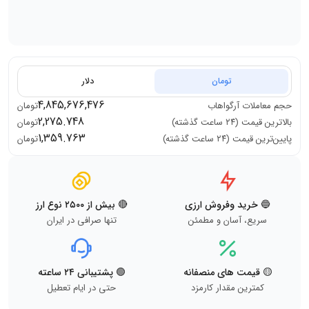
تومان
دلار
4,845,676,476
حجم معاملات
آرگواهاب
تومان
2,275.748
بالاترین قیمت (۲۴ ساعت گذشته)
تومان
1,359.763
پایین‌ترین قیمت (۲۴ ساعت گذشته)
تومان
🔵 خرید وفروش ارزی
🔴 بیش از ۲۵۰۰ نوع ارز
سریع، آسان و مطمئن
تنها صرافی در ایران
🟡 قیمت های منصفانه
🟢 پشتیبانی ۲۴ ساعته
کمترین مقدار کارمزد
حتی در ایام تعطیل