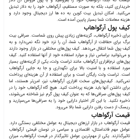
نیست که ابتدا
آرگواهاب
خود را بفروشید و با پول فروش آن دلار
خریداری کنید، بلکه به صورت مستقیم،
آرگواهاب
خود را به دلار تبدیل
می‌کنید. امکان تبدیل بیت کوین به ده ها ارز دیجیتال وجود دارد و
هزینه معاملات شما بسیار پایین آمده است.
کیف پول آرگواهاب
برای ذخیره
آرگواهاب
، گزینه‌های زیادی پیش روی شماست. صرافی بیت
برگ برای حفاظت از
آرگواهاب
شما، آن را نزد خود نگه نمی‌دارد و به
کیف پول شما انتقال می‌دهد. کیف پول‌های مختلفی در بازار وجود دارند
و می‌توانید براساس نیاز و موارد استفاده خود از آنها استفاده کنید. کیف
پول‌های نرم‌افزاری
آرگواهاب
مانند تراست ولت، یکی از گزینه‌های بسیار
مورد استفاده و با امنیت بالا برای نگهداری و جا به جایی
آرگواهاب
است. تراست ولت رایگان است و برای استفاده از آن هزینه‌ای پرداخت
نمی‌کنید. کیف‌پول‌های سخت افزاری
آرگواهاب
نیز، امن‌تر هستند، اما
برای داشتن آنها باید هزینه پرداخت کنید. هیچ گاه
آرگواهاب
خود را در
کیف پول‌های صرافی‌ها که به عنوان کیف پول گرم نیز شناخته می‌شوند،
ذخیره نکنید. با این کار اختیار دارایی خود را به صرافی‌ها می‌سپارید و
ریسک از دست رفتن دارایی شما بالا می‌رود.
قیمت آرگواهاب
قیمت
آرگواهاب
در بازار ارزهای دیجیتال به عوامل مختلفی بستگی دارد.
عوامل مهم فاندامنتال، اقتصادی و سیاسی در نوسان قیمتی
آرگواهاب
تاثیرگذارند. یکی از مهم‌ترین عوامل تاثیرگذار در قیمت
آرگواهاب
، میزان