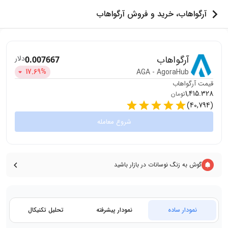
آرگواهاب، خرید و فروش آرگواهاب
آرگواهاب
دلار
0.007667
17.69
%
AGA
-
AgoraHub
قیمت
آرگواهاب
1,415.328
تومان
)
40,794
(
شروع معامله
گوش به زنگ نوسانات در بازار باشید
نمودار ساده
نمودار پیشرفته
تحلیل تکنیکال